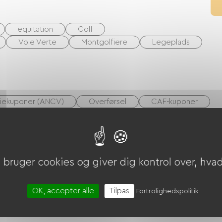
equitation
Golf
Voie Verte
Montgolfiere
Legeplads
riekuponer (ANCV)
Overførsel
CAF-kuponer
terede dyr
bruger cookies og giver dig kontrol over, hvad 
erholdningsrum
Spillerum
Mødelokale
iceområde for autocampere
OK, accepter alle
Tilpas
Fortrolighedspolitik