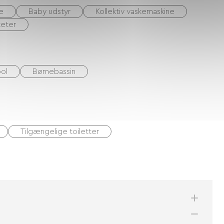
e
Baby udstyr
Kollektiv vaskemaskine
teter
ol
Børnebassin
Tilgængelige toiletter