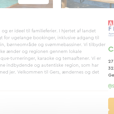
 er ideel til familieferier. I hjertet af landet
igt for ugelange bookinger, inklusive adgang til
in, børneområde og svømmebassiner. Vi tilbyder
C
orske ænder og regionen gennem lokale
nque-turneringer, karaoke og temaaftener. Vi er
27
denne indbydende og autentiske region, som har
32
 med jer. Velkommen til Gers, ændernes og det
Ge