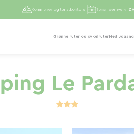
Kommuner og turistkontorer
Turismeerhverv
Grønne ruter og cykelruter
Med udgangs
ing Le Parda