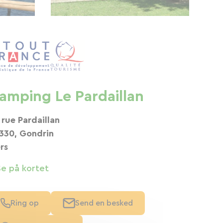
amping Le Pardaillan
 rue Pardaillan
330, Gondrin
rs
Se på kortet
Ring op
Send en besked