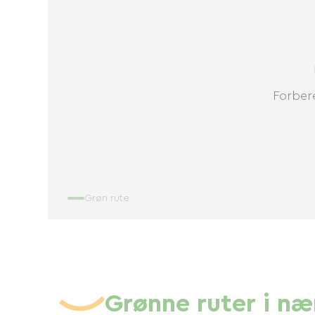
Forbere
Grøn rute
Grønne ruter i n