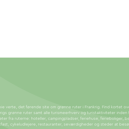
ie verte, det førende site om grønne ruter i Frankrig. Find kortet ov
rigs grønne ruter samt alle turismeerhverv og turistaktiviteter inden 
eter fra ruterne: hoteller, campingpladser, feriehuse, ferieboliger, b
fast, cykeludlejere, restauranter, seværdigheder og steder at bes