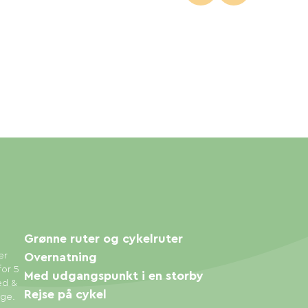
Grønne ruter og cykelruter
er
Overnatning
for 5
Med udgangspunkt i en storby
ed &
Rejse på cykel
øge.