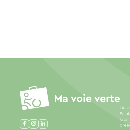
Ma vo
Frank
kilom
break