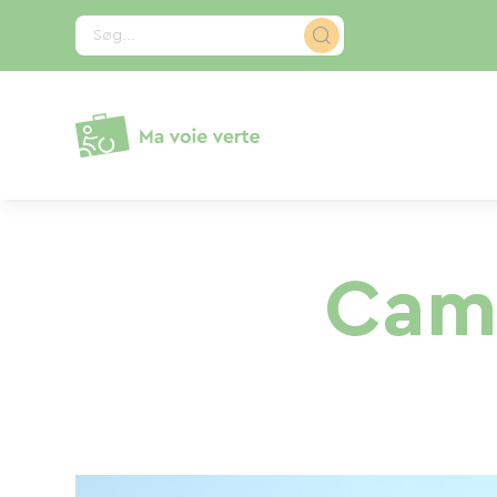
CCookie-styringspanel
Søg...
Camp