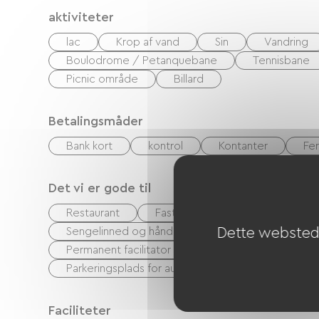
aktiviteter
lac
Krop af vand
Sin
Vandring
Boulodrome / Petanquebane
Tennisbane
Picnic område
Billard
Betalingsmåder
Bank kort
kontrol
Kontanter
Fe
Det vi er gode til
Restaurant
Fastfood
Bar
accep
Dette websted 
Sengelinned og håndklæder inkluderet
Und
Permanent facilitator
Børneklub
Serv
Parkeringsplads for autocampere
Faciliteter