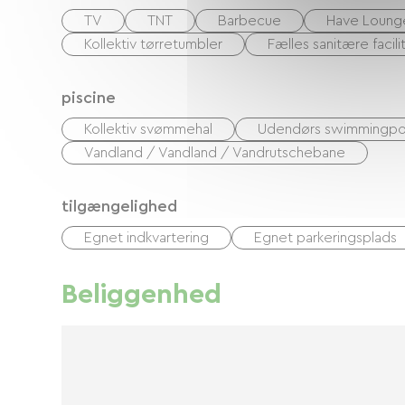
TV
TNT
Barbecue
Have Loung
Kollektiv tørretumbler
Fælles sanitære facili
piscine
Kollektiv svømmehal
Udendørs swimmingpo
Vandland / Vandland / Vandrutschebane
tilgængelighed
Egnet indkvartering
Egnet parkeringsplads
Beliggenhed