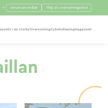
Annoncørområde
Tilføj dit overnatningssted
punkt i en storby
Overnatning
Cykeludlejning
Magasinet
illan