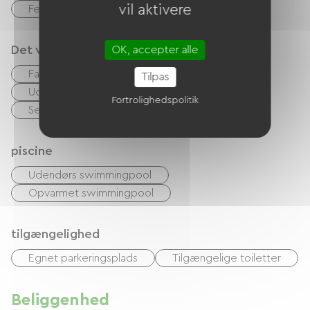
vil aktivere
Feriekuponer (ANCV)
Det vi er gode til
OK, accepter alle
Fastfood
Bar
accepterede dyr
Tilpas
Udlejning af lagner
TV-stue
Fortrolighedspolitik
Serviceområde for autocampere
piscine
Udendørs swimmingpool
Opvarmet swimmingpool
tilgængelighed
Egnet parkeringsplads
Tilgængelige toiletter
Beliggenhed