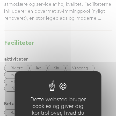
atmosfære og service af høj kvalitet. Faciliteterne
inkluderer en opvarmet swimmingpool (nyligt
renoveret), en stor legeplads og moderne,
komfortable sanitære faciliteter. Der kan lejes
hytter og mobile homes. Ideelt for naturelskere,
vandrere og mountainbikere.
Faciliteter
aktiviteter
Riviere
lac
Sin
Vandring
equitation
Livsstilssport
tennis
VTT
paragliding
Legeplads
Picnic område
Natklub
Spa
Dette websted bruger
Betalingsmåder
cookies og giver dig
kontrol over, hvad du
Bank kort
kontrol
Kontanter