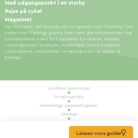
Med udgangspunkt i en storby
Rejse på cykel
Magasinet
Ma voie verte, det førende site om grønne ruter i Frankrig. Find
kortet over Frankrigs grønne ruter samt alle turismeerhverv og
turistaktiviteter inden for 5 kilometer fra ruterne: hoteller,
campingpladser, feriehuse, ferieboliger, bed & breakfast,
cykeludlejere, restauranter, seværdigheder og steder at
besøge.
Juridiske oplysninger
Privatlivspolitik
Almindelige salgsbetingelser
Sitemap
Administration af cookies
Udført af: Mill, Privas
Laissez-vous guider
© 2026 Ma Voie Verte Alle rettigheder forbeholdes