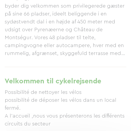
byder dig velkommen som privilegerede gæster
på sine 66 pladser, ideelt beliggende i en
sydøstvendt dal i en højde af 450 meter med
udsigt over Pyrenæerne og Château de
Montségur. Vores 48 pladser til telte,
campingvogne eller autocampere, hver med en
rummelig, afgrænset, skyggefuld terrasse med
uhindret udsigt, er alle unikke. Vores
udlejningsboliger, hytter og mobile homes
ligger i naturlige omgivelser og kan hver især
Velkommen til cykelrejsende
prale af et stort privat område. Et træhus på en
Possibilité de nettoyer les vélos
1000 m² grund er også tilgængeligt. NYT I 2015:
possibilité de déposer les vélos dans un local
Vi installerer to WOODLODGE-telte, der er
fermé.
tilgængelige fra juni, og et COTTON LODGE
A l'accueil ,nous vous présenterons les différents
NATURE-telt. Swimmingpoolen og solariet, der
circuits du secteur
er åbne fra juni, er designet til at tilbyde alle fred