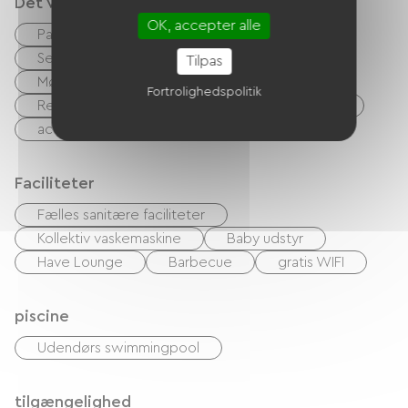
Det vi er gode til
OK, accepter alle
Parkeringsplads for autocampere
Serviceområde for autocampere
Tilpas
Mødelokale
Spillerum
Cykel lån
Fortrolighedspolitik
Rengøring med tillæg
Udlejning af lagner
accepterede dyr
Bar
Faciliteter
Fælles sanitære faciliteter
Kollektiv vaskemaskine
Baby udstyr
Have Lounge
Barbecue
gratis WIFI
piscine
Udendørs swimmingpool
tilgængelighed