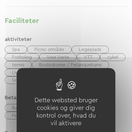
og afslapning. Kom og fordyb dig i naturen i
hjertet af vores park. Familieliv, fredelige nætter,
komfort, renlighed og respekt for alle er
Faciliteter
garanteret.
aktiviteter
Spa
Picnic område
Legeplads
Potholing
Voie Verte
VTT
cykel
tennis
Boulodrome / Petanquebane
Livsstilssport
equitation
Vandring
Sin
Riviere
Betalingsmåder
Dette websted bruger
cookies og giver dig
Bank kort
kontrol
Kontanter
kontrol over, hvad du
Feriekuponer (ANCV)
Overførsel
vil aktivere