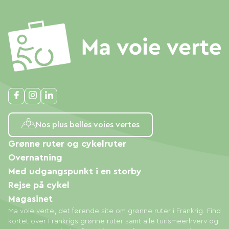
canyoning, motonautisme, escalade,
discothèque, golf, patinoire, paint-ball, activités
dans les arbres, parcs de loisirs aquatique, quad)
et… cueillette de champignons en saison.
Village de Brassac avec ses commerces à 500
mètres
Aux alentours :
Plateau du Sidobre : site naturel de rivières et
Nos plus belles voies vertes
chaos granitiques sculptés par le temps.
Grønne ruter og cykelruter
Ville de Mazamet : Maison du bois et du jouet,
Overnatning
musée mémoires de la terre et horizons
Med udgangspunkt i en storby
cathares…
Rejse på cykel
Ville de Lacaune : musée des arts et traditions,
Magasinet
salaisons (maison de la charcuterie)…
Ma voie verte, det førende site om grønne ruter i Frankrig. Find
Ville de Castres : musée Goya, musée Jean
kortet over Frankrigs grønne ruter samt alle turismeerhverv og