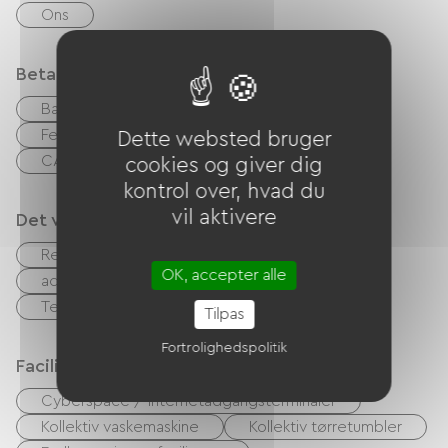
Ons
Betalingsmåder
Bank kort
kontrol
Kontanter
Feriekuponer (ANCV)
Overførsel
Dette websted bruger
CAF-kuponer
cookies og giver dig
kontrol over, hvad du
vil aktivere
Det vi er gode til
Restaurant
Fastfood
Bar
OK, accepter alle
accepterede dyr
Permanent facilitator
Teenager klub
Børneklub
Tilpas
Fortrolighedspolitik
Faciliteter
Cyberspace / internetadgangsterminaler
Kollektiv vaskemaskine
Kollektiv tørretumbler