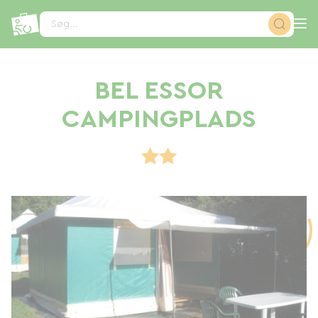
CCookie-styringspanel
Søg...
BEL ESSOR
CAMPINGPLADS