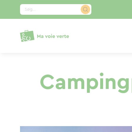
CCookie-styringspanel
Søg...
Campingp