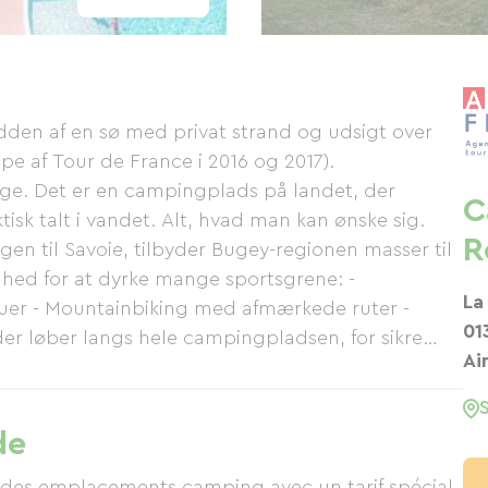
den af ​​en sø med privat strand og udsigt over
e af Tour de France i 2016 og 2017).
ge. Det er en campingplads på landet, der
C
k talt i vandet. Alt, hvad man kan ønske sig.
R
en til Savoie, tilbyder Bugey-regionen masser til
ighed for at dyrke mange sportsgrene: -
La
eauer - Mountainbiking med afmærkede ruter -
01
er løber langs hele campingpladsen, for sikre
Ai
adskillige ruter (op til 120 km og 2380 højdemeter)
Chat og selvfølgelig Grand Colombier, en etape af
lister. Bjergsport: klatring, via ferrata og
de
ing og kano/kajaksejlads. Fiskeri direkte i søen:
ionen er også fuld af opdagelser med
des emplacements camping avec un tarif spécial