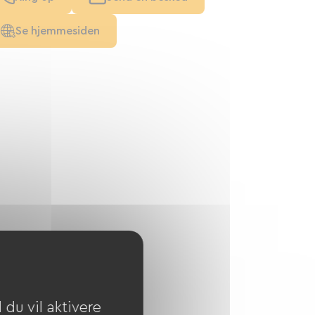
Se hjemmesiden
du vil aktivere