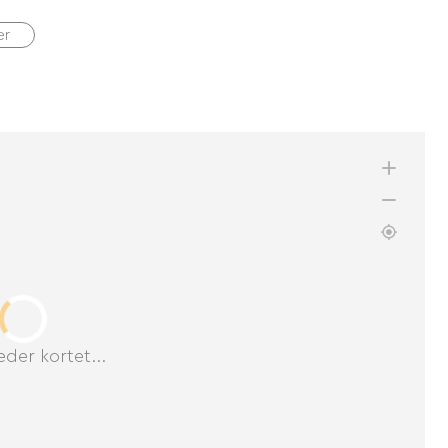
er
der kortet...