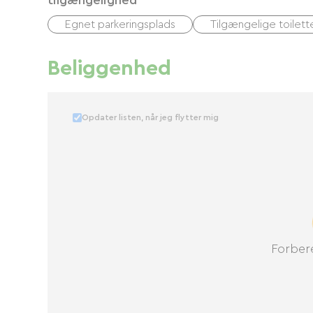
tilgængelighed
Egnet parkeringsplads
Tilgængelige toilett
Beliggenhed
Opdater listen, når jeg flytter mig
Forbere