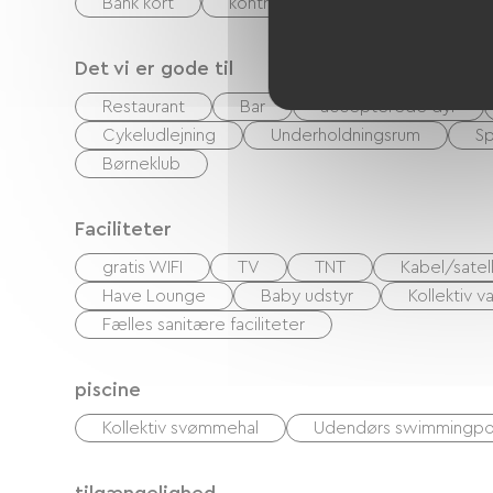
Bank kort
kontrol
Kontanter
Fe
Det vi er gode til
Restaurant
Bar
accepterede dyr
Cykeludlejning
Underholdningsrum
Sp
Børneklub
Faciliteter
gratis WIFI
TV
TNT
Kabel/satell
Have Lounge
Baby udstyr
Kollektiv 
Fælles sanitære faciliteter
piscine
Kollektiv svømmehal
Udendørs swimmingpo