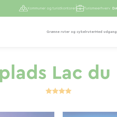
Kommuner og turistkontorer
Turismeerhverv
Grønne ruter og cykelruter
Med udgangs
lads Lac du L