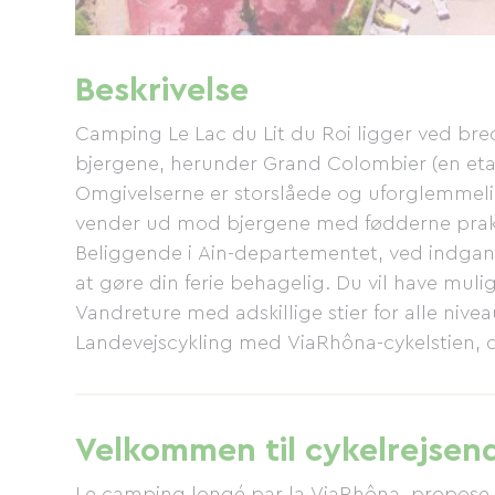
Beskrivelse
Camping Le Lac du Lit du Roi ligger ved bred
bjergene, herunder Grand Colombier (en etap
Omgivelserne er storslåede og uforglemmeli
vender ud mod bjergene med fødderne praktis
Beliggende i Ain-departementet, ved indgang
at gøre din ferie behagelig. Du vil have mul
Vandreture med adskillige stier for alle niv
Landevejscykling med ViaRhôna-cykelstien, d
familieudflugter eller for de mere atletiske, 
og bjergpas såsom Col de la Biche, Dent du 
Tour de France i 2016. Et sandt paradis for cyk
Velkommen til cykelrejsen
canyoning. Vandsport: svømning, paddleboard
gedde og karpe (tilladelse kræves). Men reg
Le camping longé par la ViaRhôna, propose 