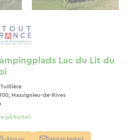
ampingplads Lac du Lit du
oi
 Tuillière
300, Massignieu-de-Rives
n
Se på kortet
Ring op
Send en besked