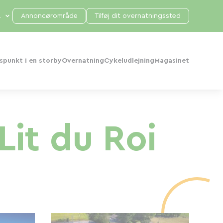
Annoncørområde
Tilføj dit overnatningssted
punkt i en storby
Overnatning
Cykeludlejning
Magasinet
it du Roi