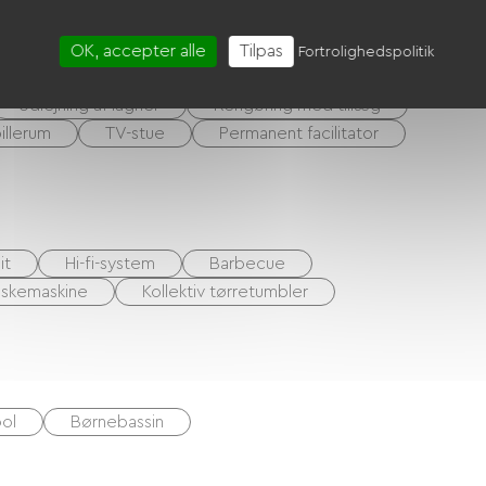
riekuponer (ANCV)
Overførsel
CAF-kuponer
OK, accepter alle
Tilpas
Fortrolighedspolitik
Udlejning af lagner
Rengøring med tillæg
illerum
TV-stue
Permanent facilitator
it
Hi-fi-system
Barbecue
vaskemaskine
Kollektiv tørretumbler
ol
Børnebassin