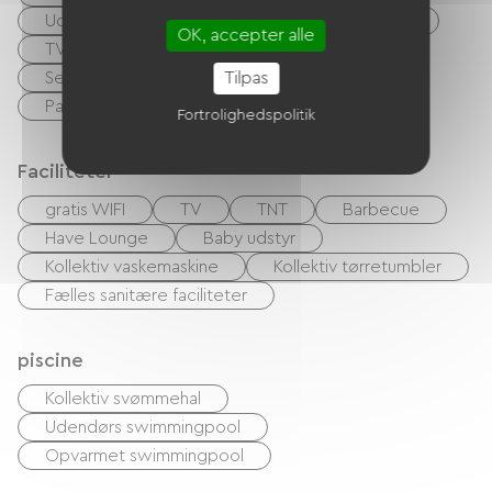
Udlejning af lagner
Rengøring med tillæg
OK, accepter alle
TV-udlejning
Tilpas
Serviceområde for autocampere
Parkeringsplads for autocampere
Fortrolighedspolitik
Faciliteter
gratis WIFI
TV
TNT
Barbecue
Have Lounge
Baby udstyr
Kollektiv vaskemaskine
Kollektiv tørretumbler
Fælles sanitære faciliteter
piscine
Kollektiv svømmehal
Udendørs swimmingpool
Opvarmet swimmingpool