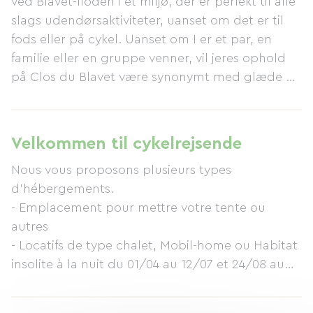
ved Blavet-floden i et miljø, der er perfekt til alle
slags udendørsaktiviteter, uanset om det er til
fods eller på cykel. Uanset om I er et par, en
familie eller en gruppe venner, vil jeres ophold
på Clos du Blavet være synonymt med glæde og
afslapning. Nyd førsteklasses faciliteter på
stedet, såsom en swimmingpool med en lille
rutsjebane, trampoliner, sportsbaner (volleyball,
Velkommen til cykelrejsende
fodbold, badminton osv.), bordtennisborde, en
Nous vous proposons plusieurs types
tv-stue og gratis Wi-Fi. En foodtruck, der
d'hébergements.
serverer pizza, besøger stedet flere gange om
- Emplacement pour mettre votre tente ou
ugen i juli og august. Hver uge tilbyder
autres
campingpladsen Clos du Blavet en temaaften
- Locatifs de type chalet, Mobil-home ou Habitat
med sjov og en afslappet atmosfære (mod et
insolite à la nuit du 01/04 au 12/07 et 24/08 au
ekstra gebyr). For bedre at kunne betjene sine
15/10.
gæster tilbyder Clos du Blavet-teamet guidede
Vous pouvez mettre vos vélos à l'abris dans un
ture for at opdage charmen i det