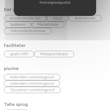
Fortrolighedspolitik
Det vi er gode til
accepterede dyr
snack
Animationer
Spillerum
Mødelokale
Virksomhedsseminar
Faciliteter
gratis WIFI
Multisportsbane
piscine
Indendørs swimmingpool
Udendørs swimmingpool
Opvarmet swimmingpool
Talte sprog