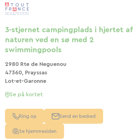
3-stjernet campingplads i hjertet af
naturen ved en sø med 2
swimmingpools
2980 Rte de Neguenou
47360, Prayssas
Lot-et-Garonne
Se på kortet
Ring op
Send en besked
Se hjemmesiden