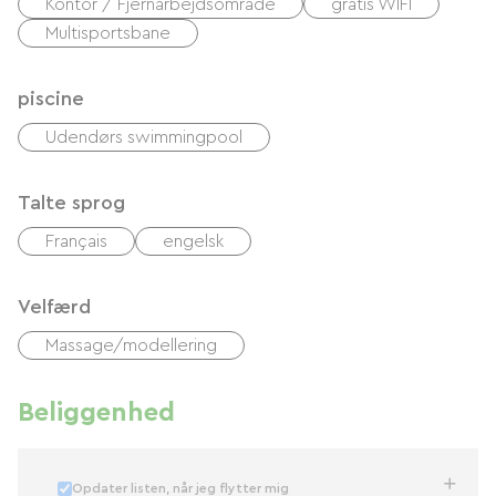
Kontor / Fjernarbejdsområde
gratis WIFI
Multisportsbane
piscine
Udendørs swimmingpool
Talte sprog
Français
engelsk
Velfærd
Massage/modellering
Beliggenhed
Opdater listen, når jeg flytter mig