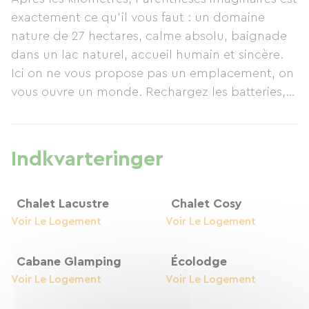
traditionelle åbne shelter. Nyd sikker
exactement ce qu'il vous faut : un domaine
cykelopbevaring, varme brusere og all-inclusive
nature de 27 hectares, calme absolu, baignade
aktiviteter: svømning, paddleboarding,
dans un lac naturel, accueil humain et sincère.
kanosejlads og vandreture. Alt hvad du behøver
Ici on ne vous propose pas un emplacement, on
for at tage afsted igen næste dag med friske ben
vous ouvre un monde. Rechargez les batteries,
og sind. Beliggende i hjertet af Périgord Vert-
les vôtres et celles de votre vélo, dans un lieu qui
regionen, i et beskyttet område, har denne
a fait du ralentissement un art de vivre.
ejendom eksisteret siden 1969. Den har set
tusindvis af rejsende ankomme trætte og forlade
Indkvarteringer
den forvandlede. Planlagt én nat? Du vil have to,
eller endda flere!
Chalet Lacustre
Chalet Cosy
Voir Le Logement
Voir Le Logement
Cabane Glamping
Écolodge
Voir Le Logement
Voir Le Logement