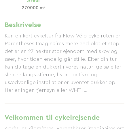
Areal
270000 m²
Beskrivelse
Kun en kort cykeltur fra Flow Vélo-cykelruten er
Parenthèses Imaginaires mere end blot et stop:
det er en 27 hektar stor ejendom med skov og
søer, hvor tiden endelig går stille. Efter din tur
kan du tage en dukkert i vores naturlige sø eller
slentre langs stierne, hvor poetiske og
usædvanlige installationer uventet dukker op.
Her er ingen fjernsyn eller Wi-Fi i
indkvarteringen: kun dig, naturen og den blide
susen af ​​vand gennem træerne. Françoise og
Stephan byder dig velkommen til deres
Velkommen til cykelrejsende
campingplads, lille værelse, hytte og
Après les kilomètres, Parenthèses imaginaires est