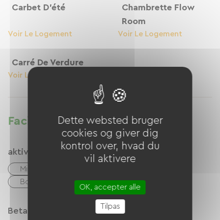
Carbet D'été
Chambrette Flow
Room
Voir Le Logement
Voir Le Logement
Carré De Verdure
Voir Le Logement
Faciliteter
Dette websted bruger
cookies og giver dig
kontrol over, hvad du
aktiviteter
vil aktivere
Minigolf
Legeplads
Boulodrome / Petanquebane
OK, accepter alle
Tilpas
Betalingsmåder