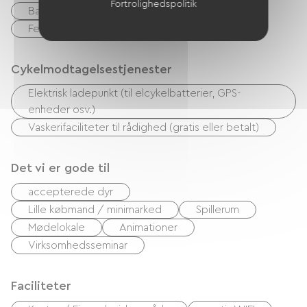
Fortrolighedspolitik
Bank kort
Overførsel
Feriekuponer (ANCV)
Cykelmodtagelsestjenester
Elektrisk ladepunkt (til elcykelbatterier, GPS-
enheder osv.)
Vaskerifaciliteter til rådighed (gratis eller betalt)
Det vi er gode til
accepterede dyr
Lille købmand / minimarked
Spillerum
Mødelokale
Animationer
Virksomhedsseminar
Faciliteter