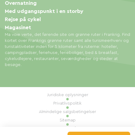
Overnatning
Med udgangspunkt i en storby
Rejse på cykel
Magasinet
Ma voie verte, det førende site om grønne ruter i Frankrig. Find
kortet over Frankrigs grønne ruter samt alle turismeerhverv og
turistaktiviteter inden for 5 kilometer fra ruterne: hoteller,
campingpladser, feriehuse, ferieboliger, bed & breakfast,
cykeludlejere, restauranter, seværdigheder og steder at
besøge.
Juridiske oplysninger
Privatlivspolitik
Almindelige salgsbetingelser
Sitemap
Administration af cookies