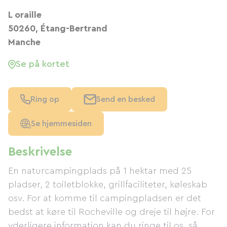
L oraille
50260, Étang-Bertrand
Manche
Se på kortet
Ring op
Send en besked
Se hjemmesiden
Beskrivelse
En naturcampingplads på 1 hektar med 25
pladser, 2 toiletblokke, grillfaciliteter, køleskab
osv. For at komme til campingpladsen er det
bedst at køre til Rocheville og dreje til højre. For
yderligere information kan du ringe til os, så