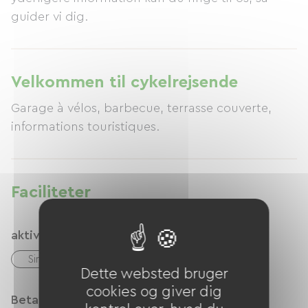
guider vi dig.
Velkommen til cykelrejsende
Garage à vélos, barbecue, terrasse couverte,
informations touristiques.
Faciliteter
aktiviteter
Sin
Vandring
Voie Verte
Dette websted bruger
cookies og giver dig
Betalingsmåder