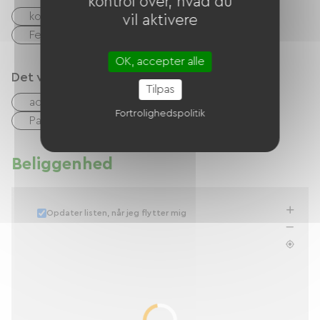
kontrol over, hvad du
kontrol
Kontanter
vil aktivere
Feriekuponer (ANCV)
OK, accepter alle
Det vi er gode til
Tilpas
accepterede dyr
Udlejning af lagner
Fortrolighedspolitik
Parkeringsplads for autocampere
Beliggenhed
Opdater listen, når jeg flytter mig