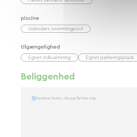
Fælles sanitære faciliteter
piscine
Udendørs swimmingpool
tilgængelighed
Egnet indkvartering
Egnet parkeringsplads
Beliggenhed
Opdater listen, når jeg flytter mig