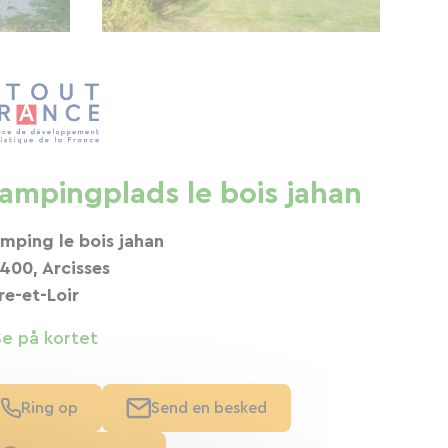
ampingplads le bois jahan
mping le bois jahan
400, Arcisses
re-et-Loir
Se på kortet
Ring op
Send en besked