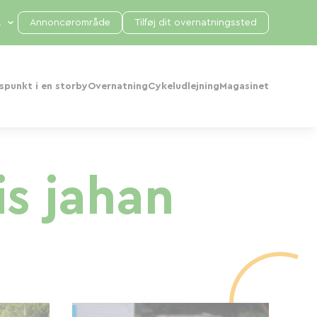
Annoncørområde
Tilføj dit overnatningssted
punkt i en storby
Overnatning
Cykeludlejning
Magasinet
s jahan