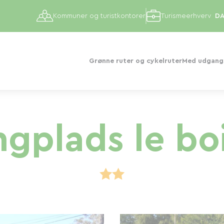
Kommuner og turistkontorer
Turismeerhverv
Grønne ruter og cykelruter
Med udgangs
gplads le boi