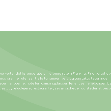
ie verte, det førende site om grønne ruter i Frankrig. Find kortet ov
rigs grønne ruter samt alle turismeerhverv og turistaktiviteter inden 
eter fra ruterne: hoteller, campingpladser, feriehuse, ferieboliger, b
fast, cykeludlejere, restauranter, seværdigheder og steder at bes