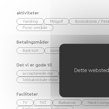
aktiviteter
Vandring
Minigolf
Boulodrome / Pet
Picnic område
Betalingsmåder
Bank kort
kontrol
Kontanter
Fe
Det vi er gode til
Dette websted 
accepterede dyr
Udlejning af lagner
Selskabslokale-show
Serviceområde for a
Faciliteter
TV
TNT
Barbecue
Have Loung