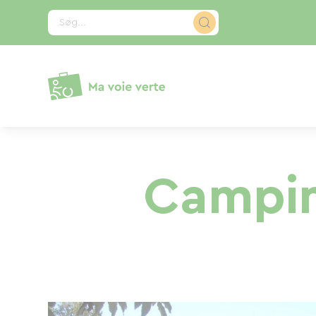
CCookie-styringspanel
Søg...
Campin