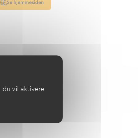
Se hjemmesiden
du vil aktivere