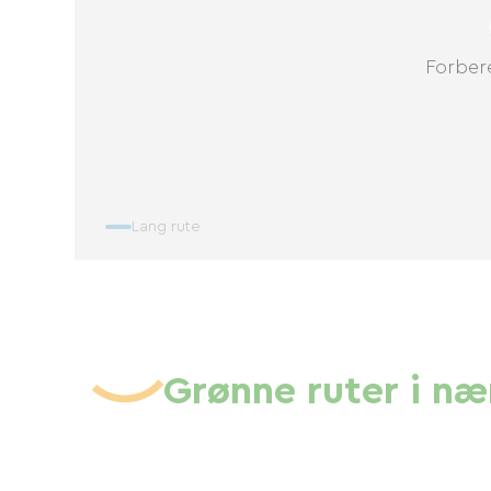
Forbere
Lang rute
Grønne ruter i n