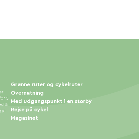
Grønne ruter og cykelruter
er
Overnatning
for 5
Med udgangspunkt i en storby
ed &
Rejse på cykel
øge.
Magasinet