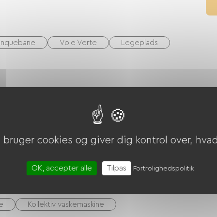
anquebane
Voie Verte
Legeplads
riekuponer (ANCV)
Overførsel
bruger cookies og giver dig kontrol over, hvad 
Rengøring med tillæg
Mødelokale
utocampere
Parkeringsplads for autocampere
OK, accepter alle
Tilpas
Fortrolighedspolitik
e
Kollektiv vaskemaskine