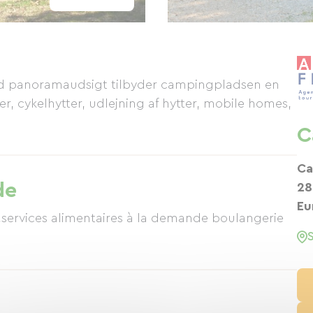
med panoramaudsigt tilbyder campingpladsen en
r, cykelhytter, udlejning af hytter, mobile homes,
C
Ca
de
28
Eu
s,services alimentaires à la demande boulangerie