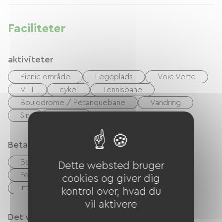
Faciliteter
aktiviteter
Picnic område
Legeplads
Voie Verte
VTT
cykel
Tennisbane
Boulodrome / Petanquebane
Vandring
Sin
Riviere
Betalingsmåder
Bank kort
kontrol
Kontanter
Dette websted bruger
Feriekuponer (ANCV)
Overførsel
cookies og giver dig
Internationalt mandat
kontrol over, hvad du
vil aktivere
Det vi er gode til