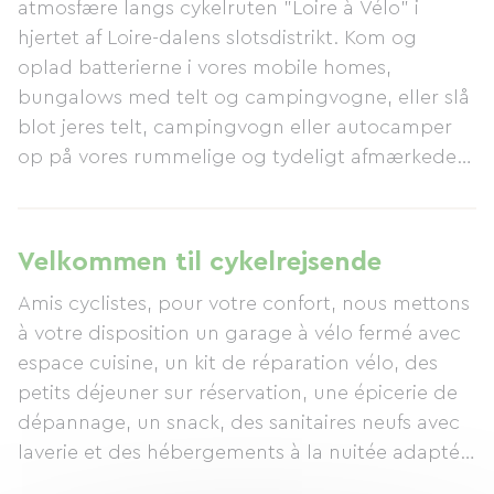
atmosfære langs cykelruten "Loire à Vélo" i
hjertet af Loire-dalens slotsdistrikt. Kom og
oplad batterierne i vores mobile homes,
bungalows med telt og campingvogne, eller slå
blot jeres telt, campingvogn eller autocamper
op på vores rummelige og tydeligt afmærkede
pladser. Vores opvarmede swimmingpool med
spabad, snackbar, legeplads og sanitære
faciliteter er alle helt nye og opfylder
Velkommen til cykelrejsende
miljømærket og tilgængelighedsstandarderne,
Amis cyclistes, pour votre confort, nous mettons
hvilket tilbyder moderne komfort for alle. Vi
à votre disposition un garage à vélo fermé avec
glæder os til at byde jer velkommen…
espace cuisine, un kit de réparation vélo, des
petits déjeuner sur réservation, une épicerie de
dépannage, un snack, des sanitaires neufs avec
laverie et des hébergements à la nuitée adaptés
à votre itinérance. à bientôt...