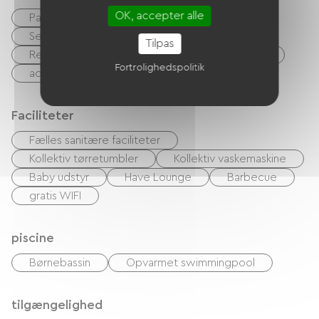
OK, accepter alle
Parkeringsplads for autocampere
Serviceområde for autocampere
Tilpas
Rengøring med tillæg
Udlejning af lagner
Fortrolighedspolitik
accepterede dyr
Bar
Fastfood
Faciliteter
Fælles sanitære faciliteter
Kollektiv tørretumbler
Kollektiv vaskemaskine
Baby udstyr
Have Lounge
Barbecue
gratis WIFI
piscine
Børnebassin
Opvarmet swimmingpool
tilgængelighed