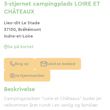
3-stjernet campingplads LOIRE ET
CHÂTEAUX
Lieu-dit Le Stade
37130, Bréhémont
Indre-et-Loire
Se på kortet
Ring op
Send en besked
Se hjemmesiden
Beskrivelse
Campingpladsen "Loire et Châteaux" byder jer
velkommen året rundt i en venlig og familiær