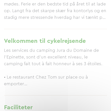
mødes. Ferie er den bedste tid på året til at lade
op. Langt fra det skarpe skær fra kontorlys og en
stadig mere stressende hverdag har vi tænkt på
dit velbefindende, og du vil genopdage,
hvordan du passer på dig selv. Med hytter,
udlejningssteder, mobile homes og sommerhuse
Velkommen til cykelrejsende
vil Camping Jura Domaine de l'Epinette gøre din
Les services du camping Jura du Domaine de
ferie uforglemmelig. Opvarmede
l'Epinette, sont d'un excellent niveau, le
swimmingpools, en børneklub og adskillige
camping fait tout à fait honneur à ses 3 étoiles.
vandremuligheder vil sikre, at din ferie på
Camping Jura Domaine de l'Epinette bliver
• Le restaurant Chez Tom sur place ou à
virkelig mindeværdig. Domaine de l'Epinette er
emporter
en del af Kawan Village-netværket.
Pizzas, grillades, salades
• Supérette
Faciliteter
Produits frais, boissons fraîches, cave à vins,