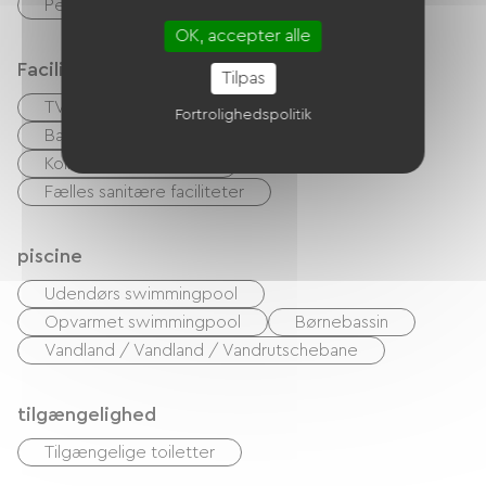
Permanent facilitator
Børneklub
OK, accepter alle
Faciliteter
Tilpas
TV
Barbecue
Have Lounge
Fortrolighedspolitik
Baby udstyr
Kollektiv vaskemaskine
Kollektiv tørretumbler
Fælles sanitære faciliteter
piscine
Udendørs swimmingpool
Opvarmet swimmingpool
Børnebassin
Vandland / Vandland / Vandrutschebane
tilgængelighed
Tilgængelige toiletter