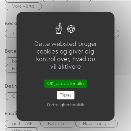
Voie Verte
Beskrivelse
Terrasse
Garage
Privat lukket grund
Dette websted bruger
Betalingsmåder
cookies og giver dig
kontrol over, hvad du
kontrol
Kontanter
vil aktivere
Feriekuponer (ANCV)
Paypal
OK, accepter alle
Det vi er gode til
Tilpas
Cykel lån
Fortrolighedspolitik
Faciliteter
gratis WIFI
Barbecue
Have Lounge