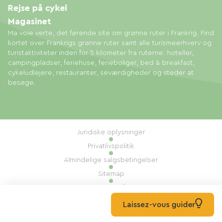
Rejse på cykel
Magasinet
Ma voie verte, det førende site om grønne ruter i Frankrig. Find
kortet over Frankrigs grønne ruter samt alle turismeerhverv og
turistaktiviteter inden for 5 kilometer fra ruterne: hoteller,
campingpladser, feriehuse, ferieboliger, bed & breakfast,
cykeludlejere, restauranter, seværdigheder og steder at
besøge.
Juridiske oplysninger
Privatlivspolitik
Almindelige salgsbetingelser
Sitemap
Administration af cookies
Udført af: Mill, Privas
Laissez-vous guider
© 2026 Ma Voie Verte Alle rettigheder forbeholdes