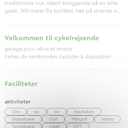
traditionelle hus. Ideelt beliggende på en stille
gade, 300 meter fra butikker, tæt på strande og
lystbådehavn. Talrige cykelstier og et bredt
udvalg af sports- og fritidsaktiviteter er også i
nærheden.
Velkommen til cykelrejsende
garage pour vélos et motos
cartes de randonnées cyclistes à disposition
Faciliteter
aktiviteter
Ons
lac
Sin
equitation
Skøjtebane
Golf
Minigolf
tennis
Tennisbane
cykel
VTT