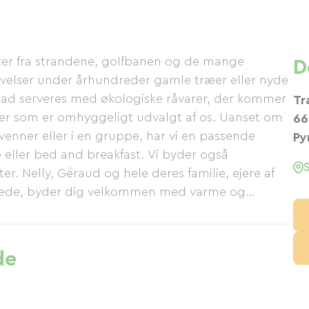
ter fra strandene, golfbanen og de mange
D
givelser under århundreder gamle træer eller nyde
ad serveres med økologiske råvarer, der kommer
Tr
ller som er omhyggeligt udvalgt af os. Uanset om
66
venner eller i en gruppe, har vi en passende
Py
e eller bed and breakfast. Vi byder også
. Nelly, Géraud og hele deres familie, ejere af
ndrede, byder dig velkommen med varme og
de