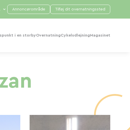
Annoncørområde
Tilføj dit overnatningssted
punkt i en storby
Overnatning
Cykeludlejning
Magasinet
zan