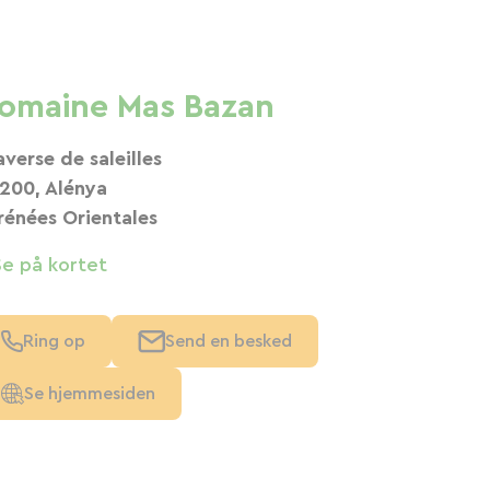
omaine Mas Bazan
averse de saleilles
200, Alénya
rénées Orientales
Se på kortet
Ring op
Send en besked
Se hjemmesiden