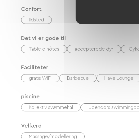
Confort
Ildsted
Det vi er gode til
Table d'hôtes
accepterede dyr
Cyke
Faciliteter
gratis WIFI
Barbecue
Have Lounge
piscine
Kollektiv svømmehal
Udendørs swimmingpo
Velfærd
Massage/modellering