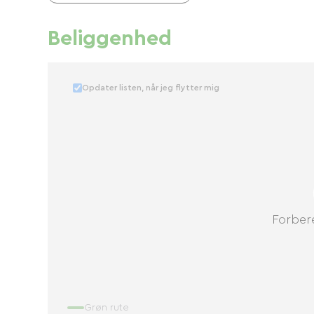
Beliggenhed
Opdater listen, når jeg flytter mig
Forbere
Grøn rute