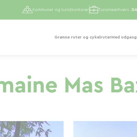
Kommuner og turistkontorer
Turismeerhverv
Grønne ruter og cykelruter
Med udgangs
maine Mas Ba