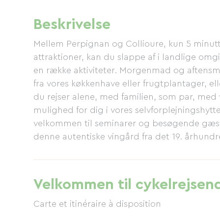
Beskrivelse
Mellem Perpignan og Collioure, kun 5 minut
attraktioner, kan du slappe af i landlige om
en række aktiviteter. Morgenmad og aftensm
fra vores køkkenhave eller frugtplantager, e
du rejser alene, med familien, som par, med 
mulighed for dig i vores selvforplejningshytt
velkommen til seminarer og besøgende gæster
denne autentiske vingård fra det 19. århu
enkelhed til en oase af grønt og ro.
Velkommen til cykelrejsen
Carte et itinéraire à disposition