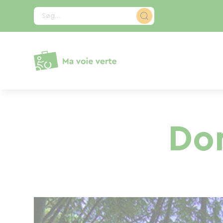
CCookie-styringspanel
Søg...
Do