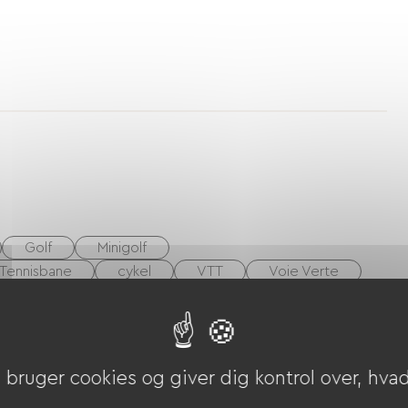
Golf
Minigolf
Tennisbane
cykel
VTT
Voie Verte
 center
bruger cookies og giver dig kontrol over, hvad 
riekuponer (ANCV)
Overførsel