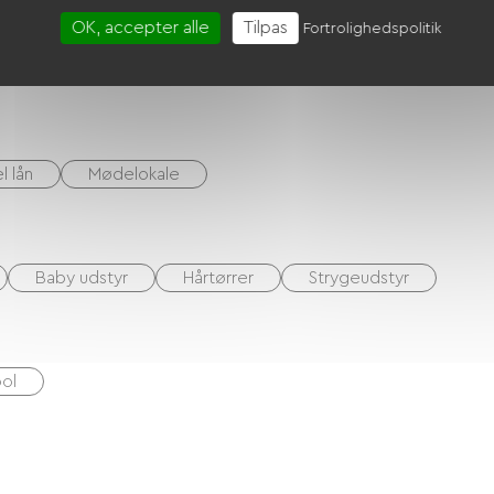
OK, accepter alle
Tilpas
Fortrolighedspolitik
l lån
Mødelokale
Baby udstyr
Hårtørrer
Strygeudstyr
ol