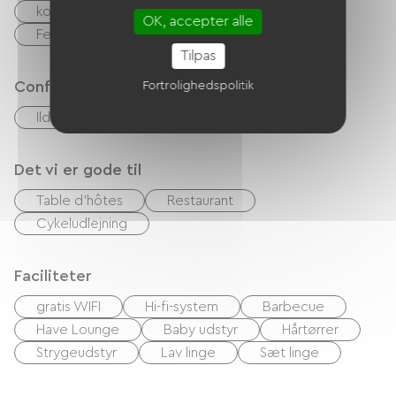
kontrol
Kontanter
OK, accepter alle
Feriekuponer (ANCV)
Overførsel
Tilpas
Confort
Fortrolighedspolitik
Ildsted
Det vi er gode til
Table d'hôtes
Restaurant
Cykeludlejning
Faciliteter
gratis WIFI
Hi-fi-system
Barbecue
Have Lounge
Baby udstyr
Hårtørrer
Strygeudstyr
Lav linge
Sæt linge