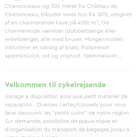
Chenonceaux og 300 meter fra Château de
Chenonceau, tilbyder vores hus fra 1870, omgivet
af en charmerende have på 4500 m², tre
charmerende værelser (dobbeltsenge eller
enkeltsenge), alle med bruser. Morgenmaden
inkluderer et udvalg af brød, friskpresset
appelsinjuice, ost og yoghurt, hjemmelavet
marmelade og lokal honning. Vores prioritet er
kvaliteten af ​​vores velkomst og din komfort i
vores familiehjem; derfor vil du ved din ankomst
Velkommen til cykelrejsende
blive tilbudt en velkomstte ved pejsen eller
Garage a disposition ainsi que petit materiel de
under en parasol. Du kan også spise middag
reparation . Diverses cartes/conseils pour vous
med os (efter reservation). Vi ses snart... Cecile
faire decouvrir les "petits coins" de notre region.
Sur demande, possibilite de pique-nique et
d'organisation du transport de bagages jusqu'a