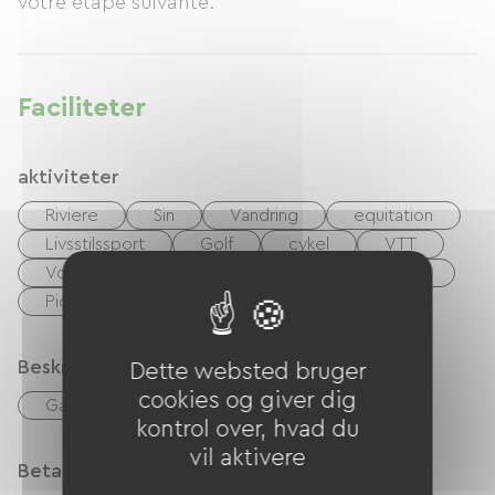
votre etape suivante.
Faciliteter
aktiviteter
Riviere
Sin
Vandring
equitation
Livsstilssport
Golf
cykel
VTT
Voie Verte
Montgolfiere
Legeplads
Picnic område
Beskrivelse
Dette websted bruger
cookies og giver dig
Garage
Privat lukket grund
kontrol over, hvad du
vil aktivere
Betalingsmåder