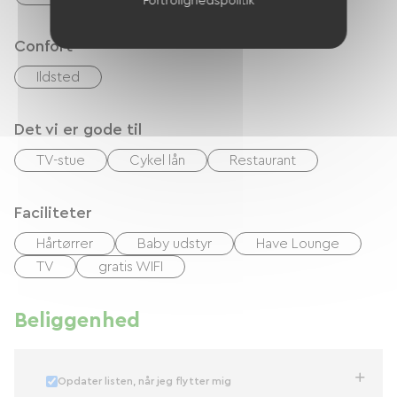
Fortrolighedspolitik
(fastnetnummer: 05.58.43.52.29).
Confort
Ildsted
Det vi er gode til
TV-stue
Cykel lån
Restaurant
Faciliteter
Hårtørrer
Baby udstyr
Have Lounge
TV
gratis WIFI
Beliggenhed
Opdater listen, når jeg flytter mig