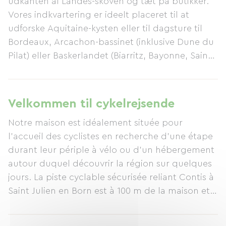
udkanten af ​​Landes-skoven og tæt på butikker.
Vores indkvartering er ideelt placeret til at
udforske Aquitaine-kysten eller til dagsture til
Bordeaux, Arcachon-bassinet (inklusive Dune du
Pilat) eller Baskerlandet (Biarritz, Bayonne, Saint-
Jean-de-Luz osv.). Vores værelser, der ligger på
første sal i huset, har plads til 2 til 4 personer
(inklusive et familieværelse med to enkeltsenge)
Velkommen til cykelrejsende
og er alle udstyret med private toiletter og
Notre maison est idéalement située pour
brusere. Priserne varierer fra €55 til €70 pr. nat
l'accueil des cyclistes en recherche d'une étape
inklusive morgenmad (for 1 eller 2 personer / +
durant leur périple à vélo ou d'un hébergement
€10 pr. ekstra person), afhængigt af sæsonen.
autour duquel découvrir la région sur quelques
Hvis du rejser med små børn, stiller vi gerne
jours. La piste cyclable sécurisée reliant Contis à
babyudstyr (rejseseng, puslebord, højstol,
Saint Julien en Born est à 100 m de la maison et
babybadekar) til rådighed for dig gratis. Vi kan
permet de rejoindre directement la vélodyssée
også stille cykler, babybærere og trailere til
descendant toute la côte aquitaine.
rådighed for vores gæster, afhængigt af