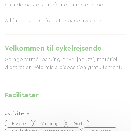
coin de paradis où règne calme et repos.
A l'intérieur, confort et espace avec ses
chambres dédiées au repos. Vous apprécierez
également le gîte avec son salon salle à manger
qui vous offriront le lieu idéal pour vos soirées en
Velkommen til cykelrejsende
famille ou entre amis.
Garage fermé, parking privé, jacuzzi, matériel
d'entretien vélo mis à disposition gratuitement.
A l'extérieur, une grande piscine design alliant
bois et béton coloré vous attend pour une
baignade sous le soleil de Provence.
Faciliteter
aktiviteter
Riviere
Vandring
Golf