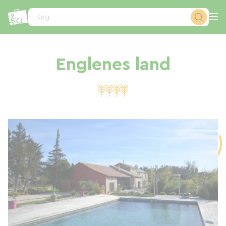
CCookie-styringspanel
Søg...
Englenes land