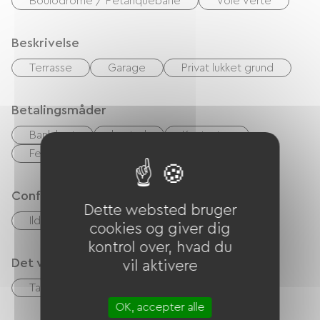
Boulodrome / Petanquebane
Voie Verte
Beskrivelse
Terrasse
Garage
Privat lukket grund
Betalingsmåder
Bank kort
kontrol
Kontanter
Feriekuponer (ANCV)
Overførsel
Confort
Dette websted bruger
Ildsted
cookies og giver dig
kontrol over, hvad du
Det vi er gode til
vil aktivere
Table d'hôtes
Mødelokale
OK, accepter alle