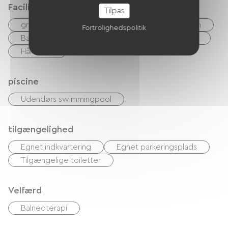
Faciliteter
Tilpas
gratis WIFI
TV
TNT
Hi-fi-system
Fortrolighedspolitik
Barbecue
Have Lounge
Baby udstyr
Hårtørrer
piscine
Udendørs swimmingpool
tilgængelighed
Egnet indkvartering
Egnet parkeringsplads
Tilgængelige toiletter
Velfærd
Balneoterapi