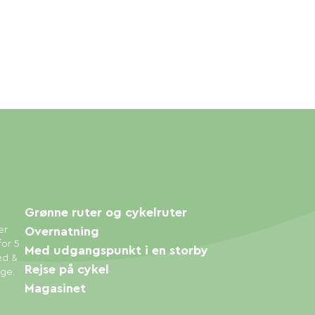
Grønne ruter og cykelruter
er
Overnatning
for 5
Med udgangspunkt i en storby
ed &
Rejse på cykel
øge.
Magasinet