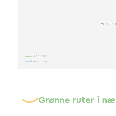
Forbere
Grøn rute
Lang rute
Grønne ruter i n