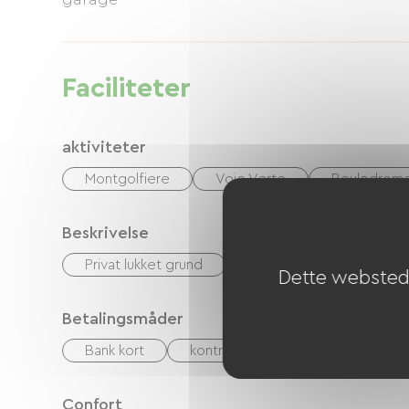
Faciliteter
aktiviteter
Montgolfiere
Voie Verte
Boulodrome
Beskrivelse
Privat lukket grund
Terrasse
Dette websted 
Betalingsmåder
Bank kort
kontrol
Kontanter
Fe
Confort