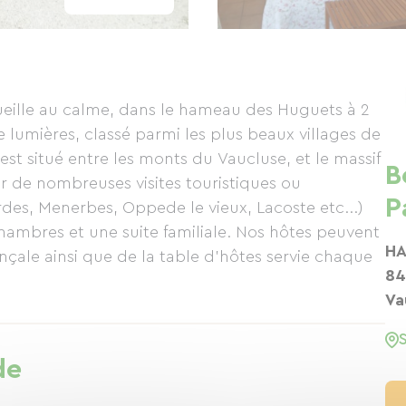
ueille au calme, dans le hameau des Huguets à 2
lumières, classé parmi les plus beaux villages de
est situé entre les monts du Vaucluse, et le massif
B
ur de nombreuses visites touristiques ou
P
rdes, Menerbes, Oppede le vieux, Lacoste etc...)
ambres et une suite familiale. Nos hôtes peuvent
HA
nçale ainsi que de la table d'hôtes servie chaque
84
Va
antent les papilles de nos convives.
de