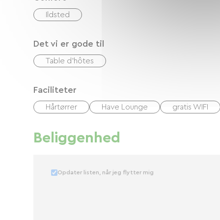
Ildsted
Det vi er gode til
Table d'hôtes
Faciliteter
Hårtørrer
Have Lounge
gratis WIFI
Beliggenhed
Opdater listen, når jeg flytter mig