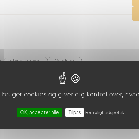
 / Petanquebane
Vandring
bruger cookies og giver dig kontrol over, hvad 
OK, accepter alle
Tilpas
Fortrolighedspolitik
riekuponer (ANCV)
Overførsel