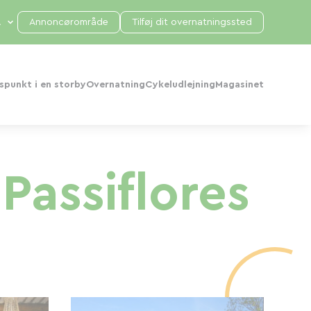
Annoncørområde
Tilføj dit overnatningssted
punkt i en storby
Overnatning
Cykeludlejning
Magasinet
Passiflores