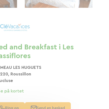
ed and Breakfast i Les
assiflores
MEAU LES HUGUETS
220, Roussillon
ucluse
Se på kortet
Ring op
Send en besked