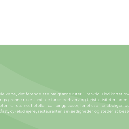
ie verte, det førende site om grønne ruter i Frankrig. Find kortet ov
rigs grønne ruter samt alle turismeerhverv og turistaktiviteter inden 
eter fra ruterne: hoteller, campingpladser, feriehuse, ferieboliger, b
fast, cykeludlejere, restauranter, seværdigheder og steder at bes