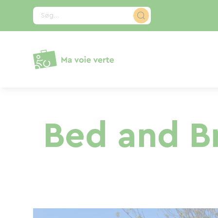
CCookie-styringspanel
Søg...
Bed and Br