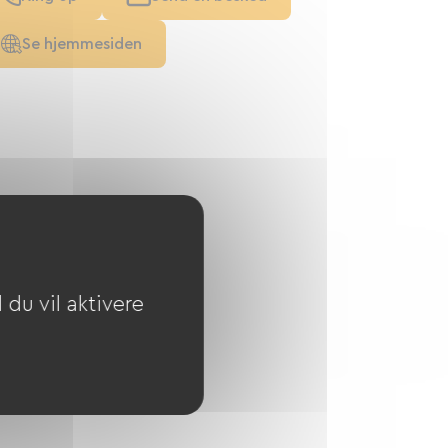
Se hjemmesiden
du vil aktivere