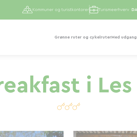
Kommuner og turistkontorer
Turismeerhverv
Grønne ruter og cykelruter
Med udgangs
eakfast i Les 