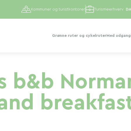
Kommuner og turistkontorer
Turismeerhverv
Grønne ruter og cykelruter
Med udgangs
s b&b Norma
and breakfas