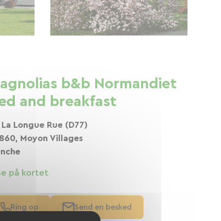
agnolias b&b Normandiet
ed and breakfast
 La Longue Rue (D77)
860, Moyon Villages
nche
Se på kortet
Ring op
Send en besked