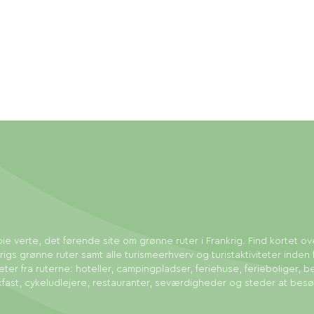
ie verte, det førende site om grønne ruter i Frankrig. Find kortet ov
rigs grønne ruter samt alle turismeerhverv og turistaktiviteter inden 
eter fra ruterne: hoteller, campingpladser, feriehuse, ferieboliger, b
fast, cykeludlejere, restauranter, seværdigheder og steder at bes