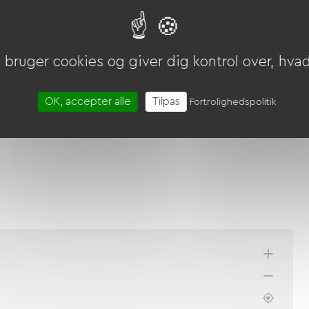
bruger cookies og giver dig kontrol over, hvad 
OK, accepter alle
Tilpas
Fortrolighedspolitik