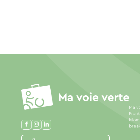
Ma vo
Frank
kilom
break