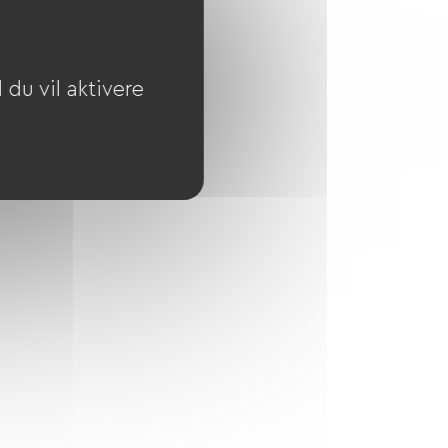
Se hjemmesiden
du vil aktivere