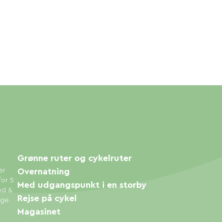
Grønne ruter og cykelruter
er
Overnatning
for 5
Med udgangspunkt i en storby
ed &
Rejse på cykel
øge.
Magasinet