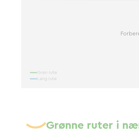
Forbere
Grøn rute
Lang rute
Grønne ruter i n