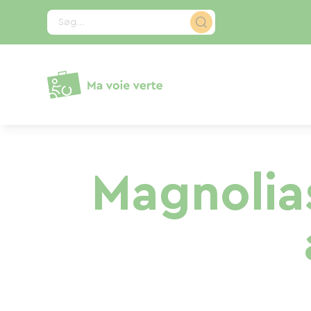
CCookie-styringspanel
Søg...
Magnolia