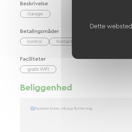
Beskrivelse
Garage
Dette websted 
Betalingsmåder
kontrol
Kontanter
Faciliteter
gratis WIFI
Beliggenhed
Opdater listen, når jeg flytter mig