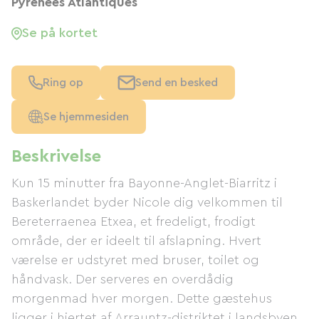
Pyrénées Atlantiques
Se på kortet
Ring op
Send en besked
Se hjemmesiden
Beskrivelse
Kun 15 minutter fra Bayonne-Anglet-Biarritz i
Baskerlandet byder Nicole dig velkommen til
Bereterraenea Etxea, et fredeligt, frodigt
område, der er ideelt til afslapning. Hvert
værelse er udstyret med bruser, toilet og
håndvask. Der serveres en overdådig
morgenmad hver morgen. Dette gæstehus
ligger i hjertet af Arrauntz-distriktet i landsbyen