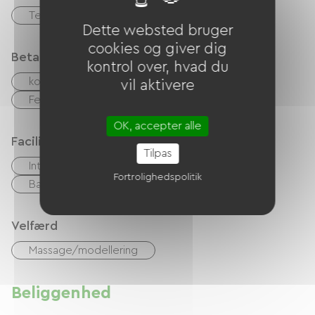
Terrasse
Privat lukket grund
Dette websted bruger
cookies og giver dig
Betalingsmåder
kontrol over, hvad du
kontrol
Kontanter
vil aktivere
Feriekuponer (ANCV)
Overførsel
OK, accepter alle
Faciliteter
Tilpas
Internetadgang via kabel
Have Lounge
Fortrolighedspolitik
Baby udstyr
Hårtørrer
Velfærd
Massage/modellering
Beliggenhed