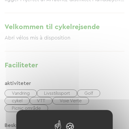
Ustaritz. Dette historiske landevejshotel fra det
17. århundrede vender ud mod en æbleplantage
med cider og udsigt over en skov og trækstien
Velkommen til cykelrejsende
langs Nive-floden.
Abri vélos mis à disposition
Faciliteter
aktiviteter
Vandring
Livsstilssport
Golf
cykel
VTT
Voie Verte
Picnic område
Beskrivelse