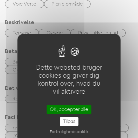
Voie Verte
Picnic område
Beskrivelse
Terrasse
Garage
Privat lukket grund
Betalingsmåder
Bank kort
kontrol
Kontanter
Dette websted bruger
Overførsel
cookies og giver dig
kontrol over, hvad du
Det vi er gode til
vil aktivere
Restaurant
Mødelokale
TV-stue
OK, accepter alle
Faciliteter
Tilpas
gratis WIFI
Computer tilgængelig
TV
Fortrolighedspolitik
DVD afspiller
Have Lounge
Hårtørrer