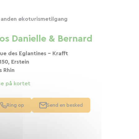
 anden økoturismetilgang
os Danielle & Bernard
Rue des Eglantines - Krafft
150, Erstein
s Rhin
Se på kortet
Ring op
Send en besked