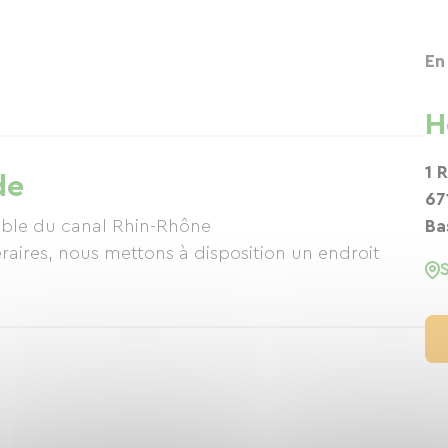
En
H
1 
de
67
able du canal Rhin-Rhône
Ba
raires, nous mettons à disposition un endroit