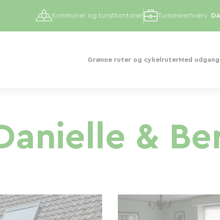
Kommuner og turistkontorer
Turismeerhverv
Grønne ruter og cykelruter
Med udgangs
Danielle & Be