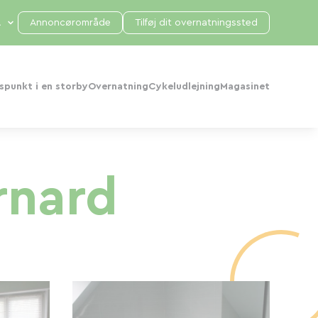
Annoncørområde
Tilføj dit overnatningssted
punkt i en storby
Overnatning
Cykeludlejning
Magasinet
rnard