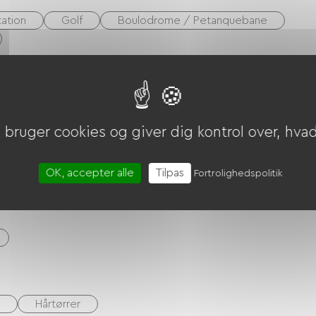
tation
Golf
Boulodrome / Petanquebane
bruger cookies og giver dig kontrol over, hvad 
V)
OK, accepter alle
Tilpas
Fortrolighedspolitik
Hårtørrer