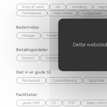
Krop af vand
Sin
Vandring
equi
Tennisbane
Voie Verte
Legeplads
Beskrivelse
Garage
Privat lukket grund
Dette websted 
Betalingsmåder
kontrol
Kontanter
Feriekuponer (ANC
Det vi er gode til
Restaurant
Cykeludlejning
Sportshal
Faciliteter
gratis WIFI
TV
TNT
Baby udstyr