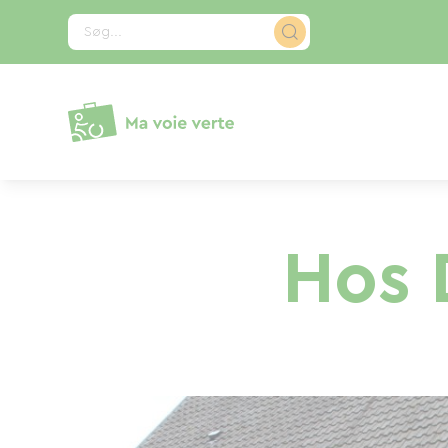
CCookie-styringspanel
Søg...
Hos 