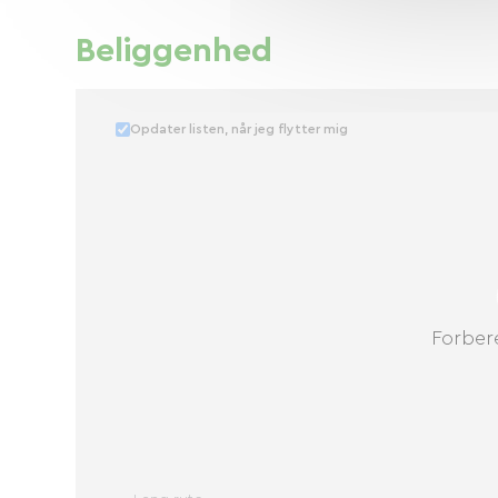
Beliggenhed
Opdater listen, når jeg flytter mig
Forbere