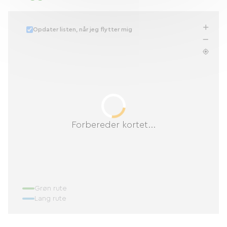
Opdater listen, når jeg flytter mig
Forbereder kortet...
Grøn rute
Lang rute