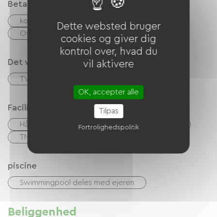
Betalingsmåder
kontrol
Kontanter
Paypal
Dette websted bruger
Overførsel
cookies og giver dig
kontrol over, hvad du
Det vi er gode til
vil aktivere
TV-stue
OK, accepter alle
Faciliteter
Tilpas
Hårtørrer
Have Lounge
Barbecue
Fortrolighedspolitik
TNT
TV
gratis WIFI
piscine
Swimmingpool deles med ejeren
Beliggenhed