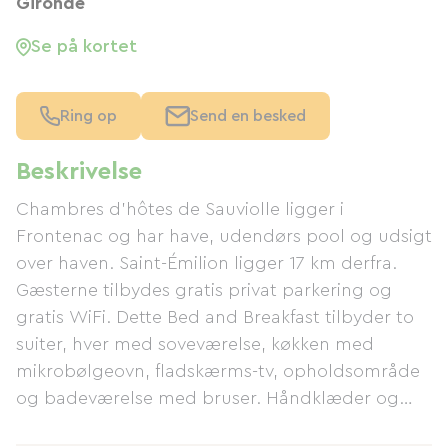
Gironde
Se på kortet
Ring op
Send en besked
Beskrivelse
Chambres d'hôtes de Sauviolle ligger i
Frontenac og har have, udendørs pool og udsigt
over haven. Saint-Émilion ligger 17 km derfra.
Gæsterne tilbydes gratis privat parkering og
gratis WiFi. Dette Bed and Breakfast tilbyder to
suiter, hver med soveværelse, køkken med
mikrobølgeovn, fladskærms-tv, opholdsområde
og badeværelse med bruser. Håndklæder og
sengelinned er inkluderet. Der serveres