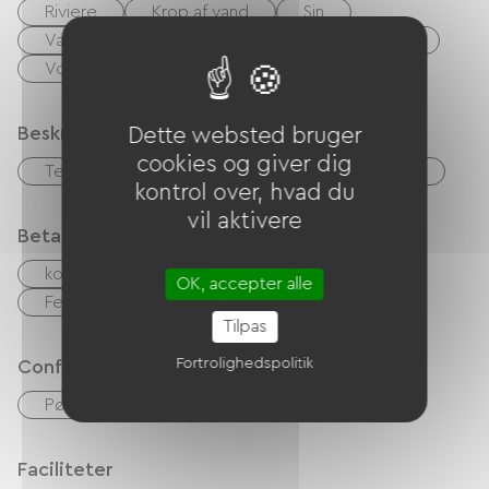
Riviere
Krop af vand
Sin
Vandring
Alpint skiløb
Livsstilssport
Voie Verte
Legeplads
Spa
Beskrivelse
Dette websted bruger
cookies og giver dig
Terrasse
Garage
Privat lukket grund
kontrol over, hvad du
vil aktivere
Betalingsmåder
kontrol
Kontanter
OK, accepter alle
Feriekuponer (ANCV)
Tilpas
Fortrolighedspolitik
Confort
Pøle à bois
Faciliteter