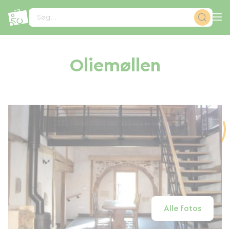
CCookie-styringspanel
Søg...
Oliemøllen
Alle fotos