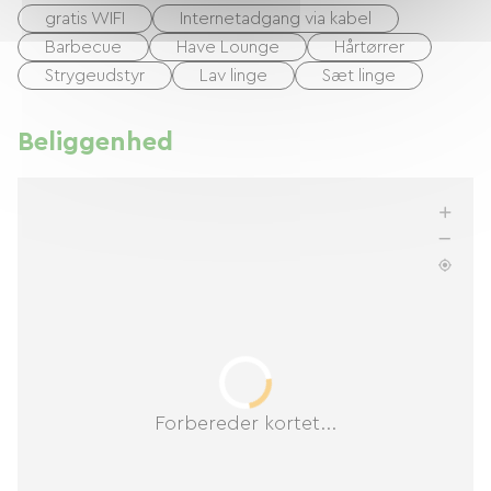
gratis WIFI
Internetadgang via kabel
Barbecue
Have Lounge
Hårtørrer
Strygeudstyr
Lav linge
Sæt linge
Beliggenhed
Forbereder kortet...