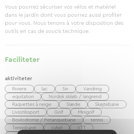
Vous pourrez sécuriser vos vélos et matériel
dans le jardin dont vous pourrez aussi profiter
pour vous. Nous tenons à votre disposition des
outils en cas de soucis technique.
Faciliteter
aktiviteter
Riviere
lac
Sin
Vandring
equitation
Nordisk skiløb / langrend
Raquettes à neige
Slæde
Skøjtebane
Livsstilssport
Golf
Minigolf
Boulodrome / Petanquebane
tennis
Tennisbane
cykel
VTT