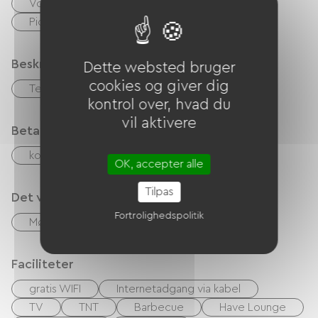
Voie Verte
Potholing
Legeplads
Picnic område
Billard
Beskrivelse
Dette websted bruger
cookies og giver dig
Terrasse
Privat lukket grund
kontrol over, hvad du
vil aktivere
Betalingsmåder
kontrol
Kontanter
Overførsel
OK, accepter alle
Tilpas
Det vi er gode til
Fortrolighedspolitik
Mødelokale
TV-stue
Faciliteter
gratis WIFI
Internetadgang via kabel
TV
TNT
Barbecue
Have Lounge