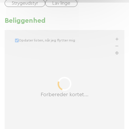
Strygeudstyr
Lav linge
Beliggenhed
Opdater listen, når jeg flytter mig
Forbereder kortet...