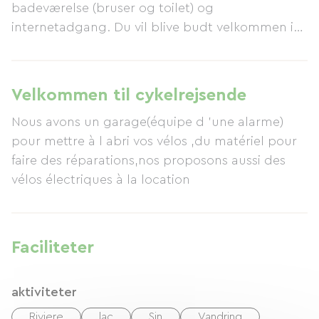
badeværelse (bruser og toilet) og
internetadgang. Du vil blive budt velkommen i
den fælles spisestue med træ- og
stenindretning, hvor morgenmaden serveres
omkring et træbord. Måltider kan også bestilles
Velkommen til cykelrejsende
på stedet på Auberge du Lac. Efter en dag med
Nous avons un garage(équipe d 'une alarme)
vandreture, svømning eller skiløb kan du slappe
pour mettre à l abri vos vélos ,du matériel pour
af i saunaen, jacuzzi'en eller slappe af i vores
faire des réparations,nos proposons aussi des
opvarmede indendørs pool.
vélos électriques à la location
Faciliteter
aktiviteter
Riviere
lac
Sin
Vandring