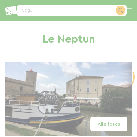
CCookie-styringspanel
Søg...
Le Neptun
Alle fotos