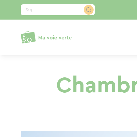
CCookie-styringspanel
Søg...
Chambre