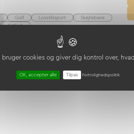
Golf
Livsstilssport
Skøjtebane
Natklub
bruger cookies og giver dig kontrol over, hvad 
OK, accepter alle
Tilpas
Fortrolighedspolitik
V)
Overførsel