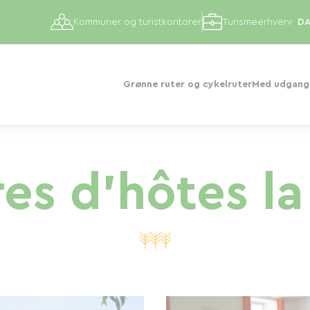
Kommuner og turistkontorer
Turismeerhverv
Grønne ruter og cykelruter
Med udgangs
s d'hôtes la 