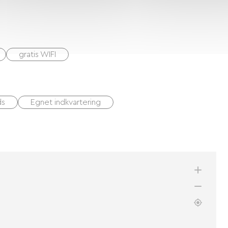
gratis WIFI
ds
Egnet indkvartering