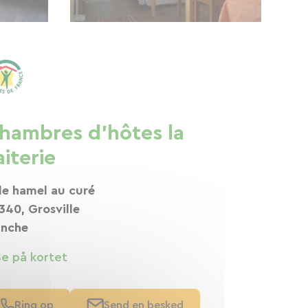
hambres d'hôtes la
aiterie
 le hamel au curé
340, Grosville
nche
Se på kortet
Ring op
Send en besked