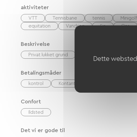
aktiviteter
VTT
Tennisbane
tennis
Minigolf
equitation
Vandring
Sin
Ons
Beskrivelse
Privat lukket grund
Garage
Terrasse
Dette websted 
Betalingsmåder
kontrol
Kontanter
Feriekuponer (ANC
Confort
Ildsted
Det vi er gode til