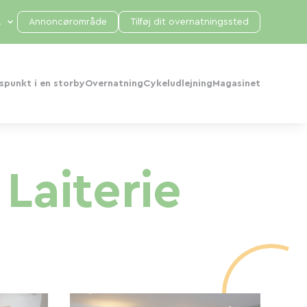
Annoncørområde
Tilføj dit overnatningssted
punkt i en storby
Overnatning
Cykeludlejning
Magasinet
Laiterie