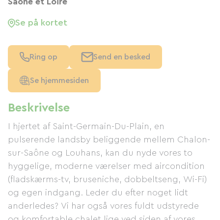
Saône et Loire
Se på kortet
Ring op
Send en besked
Se hjemmesiden
Beskrivelse
I hjertet af Saint-Germain-Du-Plain, en
pulserende landsby beliggende mellem Chalon-
sur-Saône og Louhans, kan du nyde vores to
hyggelige, moderne værelser med aircondition
(fladskærms-tv, bruseniche, dobbeltseng, Wi-Fi)
og egen indgang. Leder du efter noget lidt
anderledes? Vi har også vores fuldt udstyrede
og komfortable chalet lige ved siden af ​​vores