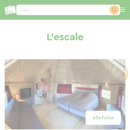
CCookie-styringspanel
Søg...
L'escale
Alle fotos