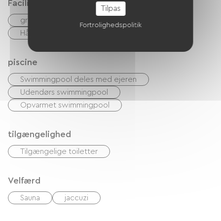
Faciliteter
Tilpas
gratis WIFI
TV
Have Lounge
Fortrolighedspolitik
Hårtørrer
piscine
Swimmingpool deles med ejeren
Udendørs swimmingpool
Opvarmet swimmingpool
tilgængelighed
Tilgængelige toiletter
Velfærd
Sauna
jaccuzi