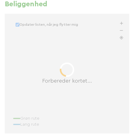
Beliggenhed
Opdater listen, når jeg flytter mig
Forbereder kortet...
Grøn rute
Lang rute