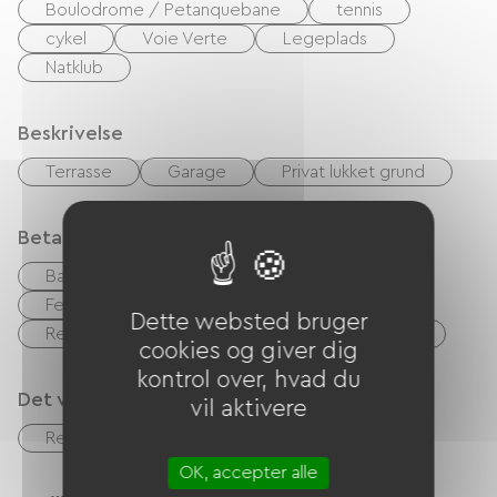
Boulodrome / Petanquebane
tennis
cykel
Voie Verte
Legeplads
Natklub
Beskrivelse
Terrasse
Garage
Privat lukket grund
Betalingsmåder
Bank kort
kontrol
Kontanter
Feriekuponer (ANCV)
Dette websted bruger
Restaurantbilletter, spisesteder, måltidsbilletter
cookies og giver dig
kontrol over, hvad du
Det vi er gode til
vil aktivere
Restaurant
Cykel lån
Mødelokale
OK, accepter alle