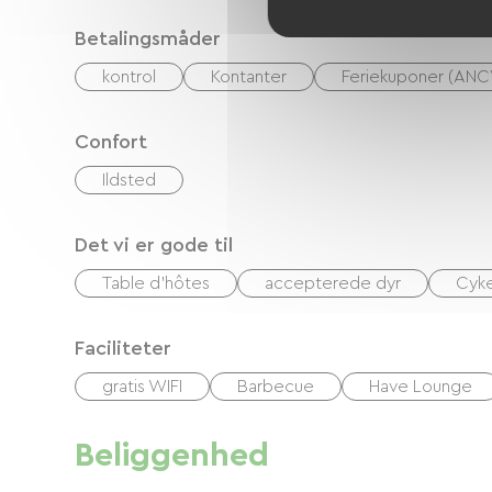
Betalingsmåder
kontrol
Kontanter
Feriekuponer (ANC
Confort
Ildsted
Det vi er gode til
Table d'hôtes
accepterede dyr
Cyke
Faciliteter
gratis WIFI
Barbecue
Have Lounge
Beliggenhed