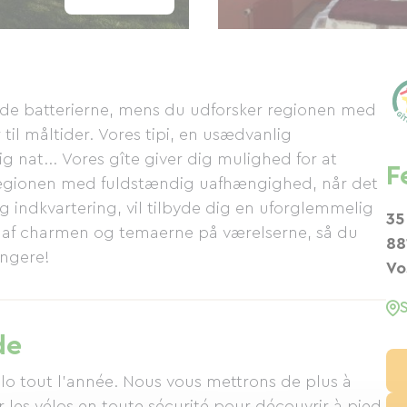
ade batterierne, mens du udforsker regionen med
l måltider. Vores tipi, en usædvanlig
g nat... Vores gîte giver dig mulighed for at
F
regionen med fuldstændig uafhængighed, når det
g indkvartering, vil tilbyde dig en uforglemmelig
35
et af charmen og temaerne på værelserne, så du
88
ængere!
Vo
de
o tout l'année. Nous vous mettrons de plus à
r les vélos en toute sécurité pour découvrir à pied