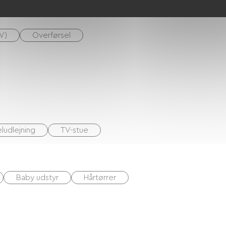
V)
Overførsel
ludlejning
TV-stue
Baby udstyr
Hårtørrer