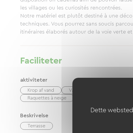
les villages ou les curiosités rencontrées.
Notre matériel est plutôt destiné à une déco
techniques. Vous pourrez sans soucis parcouri
itinéraires élaborés autour de la voie verte e
simple demande renseignements et guide c
Faciliteter
aktiviteter
Krop af vand
Vandring
equitation
Raquettes à neige
Slæde
cykel
Dette websted 
Beskrivelse
Terrasse