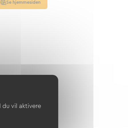
Se hjemmesiden
du vil aktivere