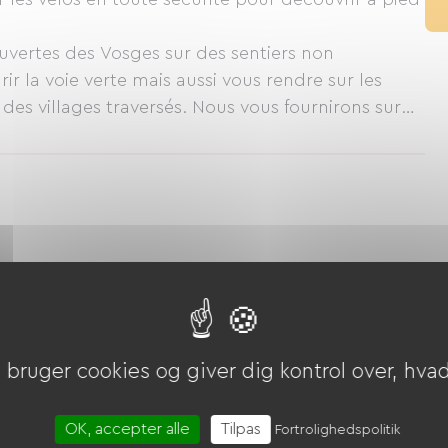
uvertes des Vosges sur des sentiers non
r la voie verte mais aussi vous rendre sur les
t des villages traversés. Nous vous fournirons sur
artographique.
Alpint skiløb
Nordisk skiløb / langrend
Voie Verte
Spa
bruger cookies og giver dig kontrol over, hvad 
OK, accepter alle
Tilpas
Fortrolighedspolitik