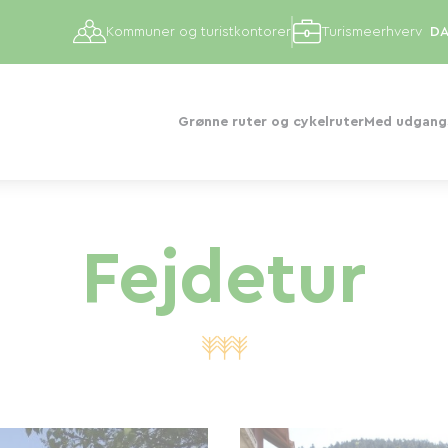
Kommuner og turistkontorer
Turismeerhverv
Grønne ruter og cykelruter
Med udgangs
Fejdetur