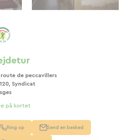
ejdetur
 route de peccavillers
120, Syndicat
sges
Se på kortet
Ring op
Send en besked