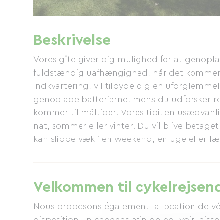
Beskrivelse
Vores gîte giver dig mulighed for at genopl
fuldstændig uafhængighed, når det kommer ti
indkvartering, vil tilbyde dig en uforglemmeli
genoplade batterierne, mens du udforsker 
kommer til måltider. Vores tipi, en usædvanli
nat, sommer eller vinter. Du vil blive betag
kan slippe væk i en weekend, en uge eller l
Velkommen til cykelrejsen
Nous proposons également la location de vél
disposition un cadenas afin de pouvoir laisse