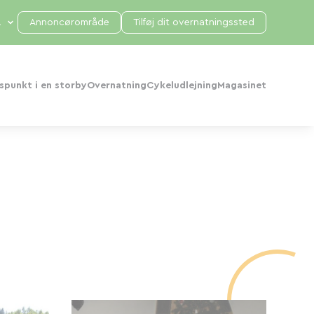
Annoncørområde
Tilføj dit overnatningssted
punkt i en storby
Overnatning
Cykeludlejning
Magasinet