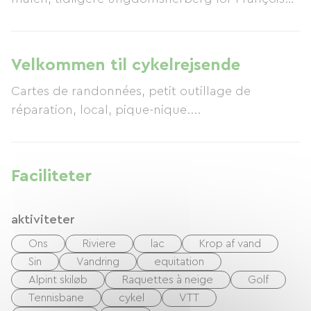
og Claude Morenas, med udgangspunkt i talrige
vandre-, ride- eller cykelruter, mens du byder dig
velkommen omkring vores table d'hôtes for at
Velkommen til cykelrejsende
smage vores provencalske specialiteter.
Cartes de randonnées, petit outillage de
réparation, local, pique-nique....
Faciliteter
aktiviteter
Ons
Riviere
lac
Krop af vand
Sin
Vandring
equitation
Alpint skiløb
Raquettes à neige
Golf
Tennisbane
cykel
VTT