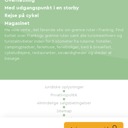
Overnatning
Med udgangspunkt i en storby
Rejse på cykel
Magasinet
Ma voie verte, det førende site om grønne ruter i Frankrig. Find
kortet over Frankrigs grønne ruter samt alle turismeerhverv og
turistaktiviteter inden for 5 kilometer fra ruterne: hoteller,
campingpladser, feriehuse, ferieboliger, bed & breakfast,
cykeludlejere, restauranter, seværdigheder og steder at
besøge.
Juridiske oplysninger
Privatlivspolitik
Almindelige salgsbetingelser
Sitemap
Administration af cookies
Udført af: Mill, Privas