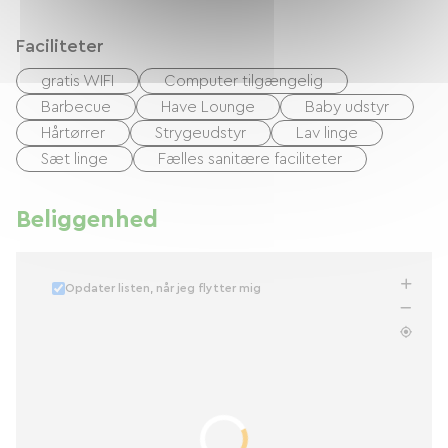
Faciliteter
gratis WIFI
Computer tilgængelig
Barbecue
Have Lounge
Baby udstyr
Hårtørrer
Strygeudstyr
Lav linge
Sæt linge
Fælles sanitære faciliteter
Beliggenhed
Opdater listen, når jeg flytter mig