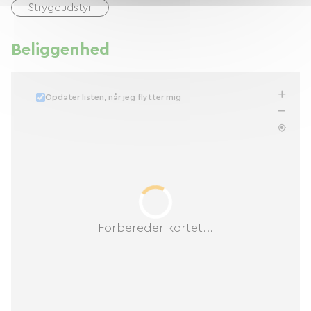
Strygeudstyr
Beliggenhed
Opdater listen, når jeg flytter mig
Forbereder kortet...