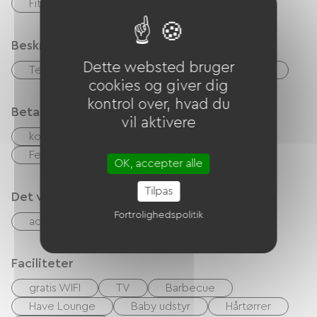
Fitness center
Beskrivelse
Dette websted bruger
Terrasse
Garage
Privat lukket grund
cookies og giver dig
kontrol over, hvad du
Betalingsmåder
vil aktivere
kontrol
Kontanter
Feriekuponer (ANCV)
Overførsel
OK, accepter alle
Tilpas
Det vi er gode til
Fortrolighedspolitik
accepterede dyr
Cykel lån
Faciliteter
gratis WIFI
TV
Barbecue
Have Lounge
Baby udstyr
Hårtørrer