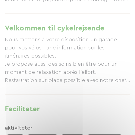
vil byde dig velkommen. Pablo, en kok, vil
tilbyde dig raffineret og lækker mad (fra sunde
retter med orientalske påvirkninger til mere
Velkommen til cykelrejsende
traditionelle retter med et moderne twist). Ema,
Nous mettons à votre disposition un garage
med sin unikke baggrund (forfatter,
pour vos vélos , une information sur les
skuespillerinde, landmand, coach for begavede
itinéraires possibles.
personer og Reiki-behandler), kan tilbyde dig
Je propose aussi des soins bien être pour un
energihealing, guidet meditation og coaching.
moment de relaxation après l'effort.
Et usædvanligt ophold til at tage en pause fra
Restauration sur place possible avec notre chef
din hverdag.
cuisinier qui se déplace à domicile.
Faciliteter
aktiviteter