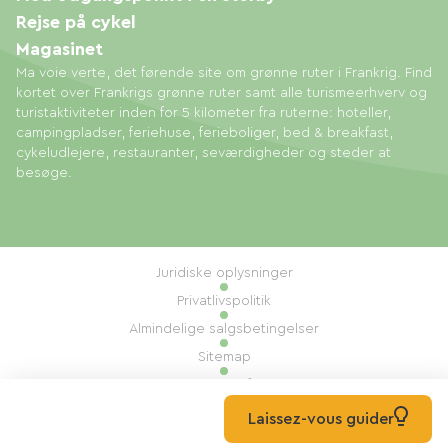
Rejse på cykel
Magasinet
Ma voie verte, det førende site om grønne ruter i Frankrig. Find
kortet over Frankrigs grønne ruter samt alle turismeerhverv og
turistaktiviteter inden for 5 kilometer fra ruterne: hoteller,
campingpladser, feriehuse, ferieboliger, bed & breakfast,
cykeludlejere, restauranter, seværdigheder og steder at
besøge.
Juridiske oplysninger
Privatlivspolitik
Almindelige salgsbetingelser
Sitemap
Administration af cookies
Udført af: Mill, Privas
Laissez-vous guider
© 2026 Ma Voie Verte Alle rettigheder forbeholdes