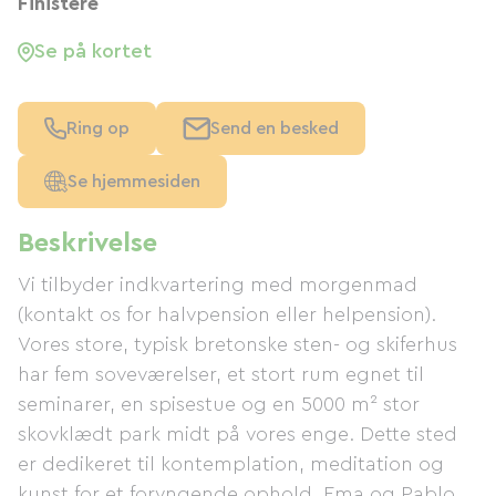
Finistère
Se på kortet
Ring op
Send en besked
Se hjemmesiden
Beskrivelse
Vi tilbyder indkvartering med morgenmad
(kontakt os for halvpension eller helpension).
Vores store, typisk bretonske sten- og skiferhus
har fem soveværelser, et stort rum egnet til
seminarer, en spisestue og en 5000 m² stor
skovklædt park midt på vores enge. Dette sted
er dedikeret til kontemplation, meditation og
kunst for et foryngende ophold. Ema og Pablo