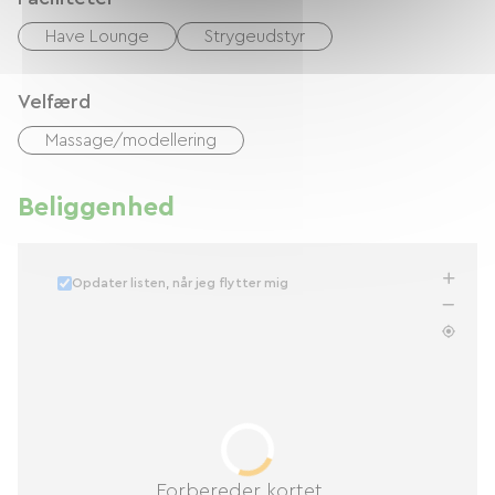
Have Lounge
Strygeudstyr
Velfærd
Massage/modellering
Beliggenhed
Opdater listen, når jeg flytter mig
Forbereder kortet...