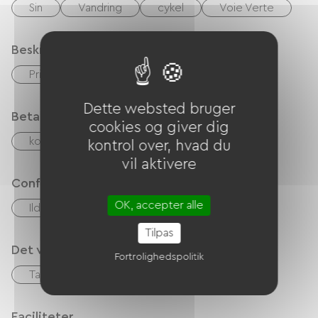
Sin
Vandring
cykel
Voie Verte
Beskrivelse
Privat lukket grund
Dette websted bruger
Betalingsmåder
cookies og giver dig
kontrol
Kontanter
kontrol over, hvad du
vil aktivere
Confort
OK, accepter alle
Ildsted
Pøle à bois
Tilpas
Det vi er gode til
Fortrolighedspolitik
Table d'hôtes
Mødelokale
Faciliteter