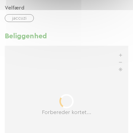
er Château de Mazières en privilegeret
Velfærd
beliggenhed, ideel til afslapning.
jaccuzi
Beliggenhed
Forbereder kortet...