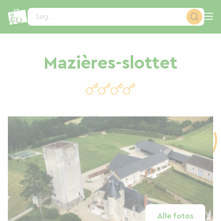
CCookie-styringspanel
Søg...
Mazières-slottet
Alle fotos