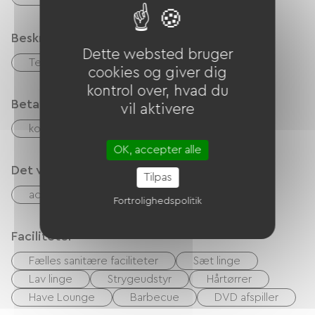
Beskrivelse
Dette websted bruger
Terrasse
cookies og giver dig
kontrol over, hvad du
Betalingsmåder
vil aktivere
kontrol
Kontanter
OK, accepter alle
Det vi er gode til
Tilpas
accepterede dyr
Table d'hôtes
Fortrolighedspolitik
Faciliteter
Fælles sanitære faciliteter
Sæt linge
Lav linge
Strygeudstyr
Hårtørrer
Have Lounge
Barbecue
DVD afspiller