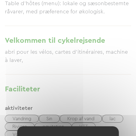
Table d'hôtes (menu): lokale og sæsonbestemte
råvarer, med præference for økologisk.
Velkommen til cykelrejsende
abri pour les vélos, cartes d'itinéraires, machine
à laver,
Faciliteter
aktiviteter
Vandring
Sin
Krop af vand
lac
Riviere
equitation
VTT
Voie Verte