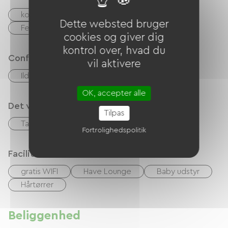
kontrol
Kontanter
Dette websted bruger
Feriekuponer (ANCV)
Overførsel
cookies og giver dig
kontrol over, hvad du
Confort
vil aktivere
Ildsted
Pøle à bois
OK, accepter alle
Det vi er gode til
Tilpas
Table d'hôtes
Fortrolighedspolitik
Faciliteter
gratis WIFI
Have Lounge
Baby udstyr
Hårtørrer
Beliggenhed