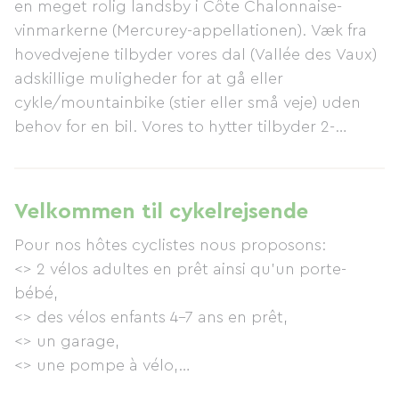
en meget rolig landsby i Côte Chalonnaise-
vinmarkerne (Mercurey-appellationen). Væk fra
hovedvejene tilbyder vores dal (Vallée des Vaux)
adskillige muligheder for at gå eller
cykle/mountainbike (stier eller små veje) uden
behov for en bil. Vores to hytter tilbyder 2-
stjernet Gîtes de France-komfort, inklusive
gasvarme, sengelinned inkluderet i prisen,
højhastigheds-Wi-Fi-routere, en have og en
Velkommen til cykelrejsende
terrasse til afslapning... Vi er meget engagerede
Pour nos hôtes cyclistes nous proposons:
i at tilbyde et bevaret miljø som en del af en
<> 2 vélos adultes en prêt ainsi qu'un porte-
økologisk tilgang: sengelinned vaskes med
bébé,
naturlige vaskemidler, miljøvenlige
<> des vélos enfants 4-7 ans en prêt,
rengøringsprodukter til hytterne, ingen
<> un garage,
pesticider brugt omkring hytterne eller i haven,
<> une pompe à vélo,
regnvandsopsamling osv. Adskillige cykelstier er
<> la possibilité de nettoyer les vélos,
tilgængelige inden for 10 km: <> Voie Verte i