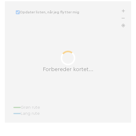
Opdater listen, når jeg flytter mig
Forbereder kortet...
Grøn rute
Lang rute