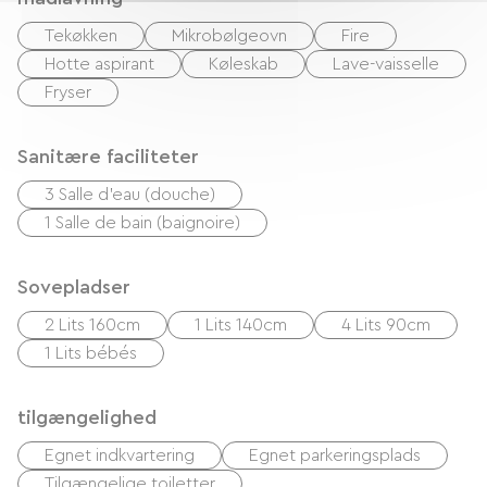
pusleunderlag, højstol, babybadekar, badekåbe
Tekøkken
Mikrobølgeovn
Fire
og håndklæder). Der produceres varmt vand via
Hotte aspirant
Køleskab
Lave-vaisselle
solenergi (kun for "LA COUR"). Miljøvenligt
Fryser
rengøringssæt er inkluderet. Rengøringsgebyrer
er henholdsvis €60, €50 og €40. Der er lukket
parkering på ejendommen. Lokale produkter
Sanitære faciliteter
tilbydes ved ankomst (i højsæsonen). Der er også
3 Salle d'eau (douche)
en separat, lukket parkeringsplads på
1 Salle de bain (baignoire)
ejendommen.
Sovepladser
2 Lits 160cm
1 Lits 140cm
4 Lits 90cm
1 Lits bébés
tilgængelighed
Egnet indkvartering
Egnet parkeringsplads
Tilgængelige toiletter