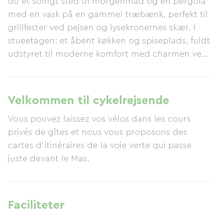
du et solrigt sted til morgenmad og en pergola
med en vask på en gammel træbænk, perfekt til
grillfester ved pejsen og lysekronernes skær. I
stueetagen: et åbent køkken og spiseplads, fuldt
udstyret til moderne komfort med charmen ved
sin stenvask; en stue med en traditionel
catalansk bænk; et badeværelse; et toilet; og et
soveværelse med to enkeltsenge med udsigt
Velkommen til cykelrejsende
over haven. På første sal: et soveværelse med
Vous pouvez laissez vos vélos dans les cours
dobbeltseng og en dekorativ antik pejs; et
privés de gîtes et nous vous proposons des
brusebadeværelse (toilet); og et kontor med
cartes d'itinéraires de la voie verte qui passe
turistinformation. Sommerhusets størrelse: 85 m²
juste devant le Mas.
Plads til: 2 til 4 personer Tildelt 4 majskolber (4
épis) siden 2007 og en charmerende
sommerhusbetegnelse siden 2009 -
sommerhuset "LA GRANGE" ligger på første sal i
Faciliteter
Mas-laden (renoveret i 2013). En privat have med