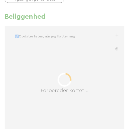
Beliggenhed
Opdater listen, når jeg flytter mig
Forbereder kortet...