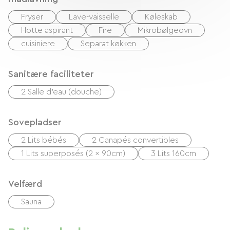
Fryser
Lave-vaisselle
Køleskab
Hotte aspirant
Fire
Mikrobølgeovn
cuisiniere
Separat køkken
Sanitære faciliteter
2 Salle d'eau (douche)
Sovepladser
2 Lits bébés
2 Canapés convertibles
1 Lits superposés (2 x 90cm)
3 Lits 160cm
Velfærd
Sauna