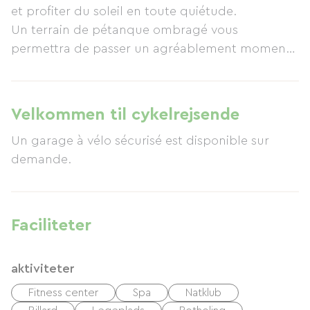
et profiter du soleil en toute quiétude.
Un terrain de pétanque ombragé vous
permettra de passer un agréablement moment
ludique.
L'hiver vous pourrez profiter de la station de ski
Frère Joseph située à 3 km.
Velkommen til cykelrejsende
De plus toute l’année, vous pourrez être livré de
Un garage à vélo sécurisé est disponible sur
viennoiseries, pain frais et petites épiceries
demande.
chaque matin, sur demande.
Un local à ski et à vélo est mis gratuitement à
disposition sur demande.
La Ferme se trouve située sur les hauteurs du
Faciliteter
village de Ventron à 700 mètres d’altitude sans
voisinage immédiat : son panorama est sans
aktiviteter
égal.
Fitness center
Spa
Natklub