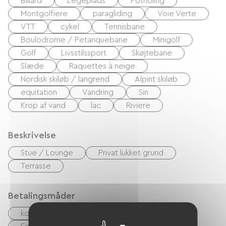
Billard
Legeplads
Potholing
Montgolfiere
paragliding
Voie Verte
VTT
cykel
Tennisbane
Boulodrome / Petanquebane
Minigolf
Golf
Livsstilssport
Skøjtebane
Slæde
Raquettes à neige
Nordisk skiløb / langrend
Alpint skiløb
equitation
Vandring
Sin
Krop af vand
lac
Riviere
Beskrivelse
Stue / Lounge
Privat lukket grund
Terrasse
Betalingsmåder
kontrol
Kontanter