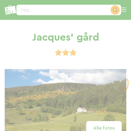
CCookie-styringspanel
Søg...
Jacques' gård
Alle fotos