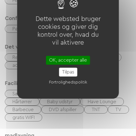
Feriekuponer (ANCV)
Overførsel
Confort
Dette websted bruger
cookies og giver dig
Pøle à bois
kontrol over, hvad du
vil aktivere
Det vi er gode til
Rengøring med tillæg
Udlejning af lagner
OK, accepter alle
accepterede dyr
Tilpas
Fortrolighedspolitik
Faciliteter
Sæt linge
Lav linge
Strygeudstyr
Hårtørrer
Baby udstyr
Have Lounge
Barbecue
DVD afspiller
TNT
TV
gratis WIFI
madlavning