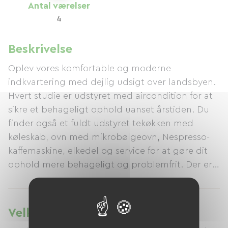
Antal værelser
4
Beskrivelse
Oplev vores komfortable og moderne
indkvartering med dejlig udsigt over landsbyen.
Hvert studie er udstyret med aircondition for at
sikre et behageligt ophold uanset årstiden. Du
finder også et fuldt udstyret tekøkken med
køleskab, ovn med mikrobølgeovn, Nespresso-
kaffemaskine, elkedel og service for at gøre dit
ophold mere behageligt og problemfrit. Der er
et fladskærms-tv til afslapning efter en travl dag,
og et privat badeværelse med bruser og
hårtørrer sikrer din fulde komfort. Beliggende i
Velkommen til cykelrejsende
hjertet af landsbyen har du alle faciliteter inden