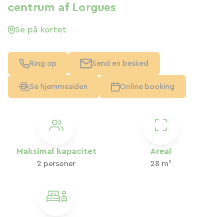
centrum af Lorgues
Se på kortet
Ring op
Send en besked
Se hjemmesiden
Online booking
Maksimal kapacitet
Areal
2 personer
28 m²