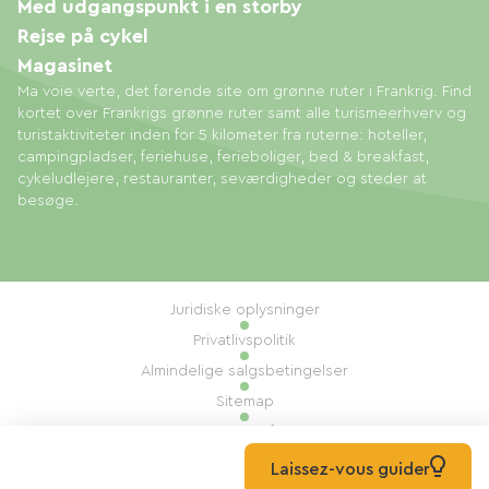
Med udgangspunkt i en storby
Rejse på cykel
Magasinet
Ma voie verte, det førende site om grønne ruter i Frankrig. Find
kortet over Frankrigs grønne ruter samt alle turismeerhverv og
turistaktiviteter inden for 5 kilometer fra ruterne: hoteller,
campingpladser, feriehuse, ferieboliger, bed & breakfast,
cykeludlejere, restauranter, seværdigheder og steder at
besøge.
Juridiske oplysninger
Privatlivspolitik
Almindelige salgsbetingelser
Sitemap
Administration af cookies
Udført af: Mill, Privas
Laissez-vous guider
© 2026 Ma Voie Verte Alle rettigheder forbeholdes