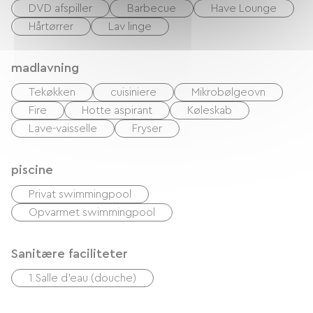
DVD afspiller
Barbecue
Have Lounge
Hårtørrer
Lav linge
madlavning
Tekøkken
cuisiniere
Mikrobølgeovn
Fire
Hotte aspirant
Køleskab
Lave-vaisselle
Fryser
piscine
Privat swimmingpool
Opvarmet swimmingpool
Sanitære faciliteter
1 Salle d'eau (douche)