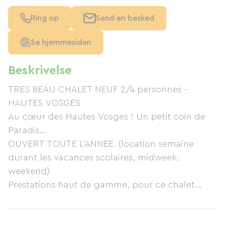
Ring op
Send en besked
Se hjemmesiden
Beskrivelse
TRES BEAU CHALET NEUF 2/4 personnes -
HAUTES VOSGES
Au cœur des Hautes Vosges ! Un petit coin de
Paradis…
OUVERT TOUTE L’ANNEE. (location semaine
durant les vacances scolaires, midweek,
weekend)
Prestations haut de gamme, pour ce chalet
grand confort implanté au cœur d’un site très
touristique des Hautes Vosges. A proximité des
PISTES DE SKI DE VENTRON, LA BRESSE ,