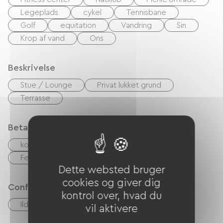
udlejningsboligens anlagte have. Efter disse
Legeplads
cykel
Tennisbane
dage fulde af aktiviteter og opdagelser vil spaen
Golf
equitation
Vandring
Sin
(7 til 9 personer) give dig ro og afslapning.
Krop af vand
Ons
Beskrivelse
Stue / Lounge
Privat lukket grund
Terrasse
Betalingsmåder
kontrol
Kontanter
Feriekuponer (ANCV)
Dette websted bruger
cookies og giver dig
Confort
kontrol over, hvad du
Ildsted
vil aktivere