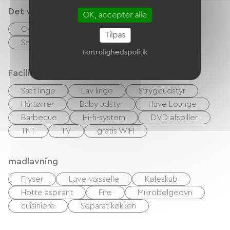
Det vi er gode til
OK, accepter alle
Cykel lån
Rengøring med tillæg
Tilpas
Sengelinned og håndklæder inkluderet
Fortrolighedspolitik
Faciliteter
Sæt linge
Lav linge
Strygeudstyr
Hårtørrer
Baby udstyr
Have Lounge
Barbecue
Hi-fi-system
DVD afspiller
TNT
TV
gratis WIFI
madlavning
Fryser
Lave-vaisselle
Køleskab
Hotte aspirant
Fire
Mikrobølgeovn
cuisiniere
Separat køkken