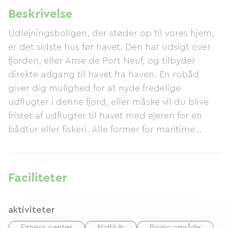
Beskrivelse
Udlejningsboligen, der støder op til vores hjem,
er det sidste hus før havet. Den har udsigt over
fjorden, eller Anse de Port Neuf, og tilbyder
direkte adgang til havet fra haven. En robåd
giver dig mulighed for at nyde fredelige
udflugter i denne fjord, eller måske vil du blive
fristet af udflugter til havet med ejeren for en
bådtur eller fiskeri. Alle former for maritime
aktiviteter er tilgængelige i nærheden, herunder
dykning med en klub, der ligger på vores gade.
Ved "La Mauvaise Grève" (Mogueriec) og ved
Faciliteter
Dossen (Santec) kan du også dyrke vandsport ...
og mange andre havrelaterede aktiviteter.
aktiviteter
Vandreentusiaster vil blive begejstrede for
kyststien, der er tilgængelig fra
Fitness center
Natklub
Picnic område