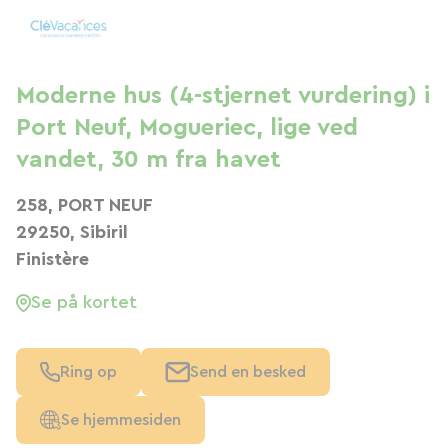
Moderne hus (4-stjernet vurdering) i
Port Neuf, Mogueriec, lige ved
vandet, 30 m fra havet
258, PORT NEUF
29250, Sibiril
Finistère
Se på kortet
Ring op
Send en besked
Se hjemmesiden