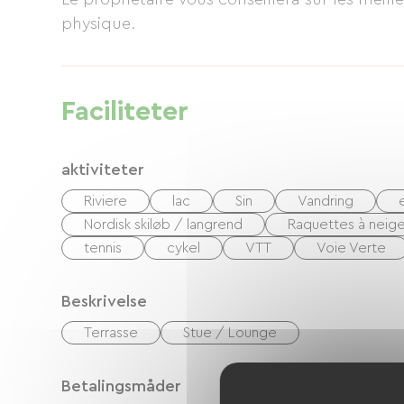
Højstol, klapseng og børnesikringsgitter til 
physique.
Faciliteter
aktiviteter
Riviere
lac
Sin
Vandring
Nordisk skiløb / langrend
Raquettes à neig
tennis
cykel
VTT
Voie Verte
Beskrivelse
Terrasse
Stue / Lounge
Betalingsmåder