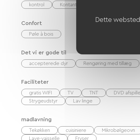
kontrol
Kontanter
Feriekuponer (ANC
Dette websted 
Confort
Pøle à bois
Det vi er gode til
accepterede dyr
Rengøring med tillæg
Faciliteter
gratis WIFI
TV
TNT
DVD afspille
Strygeudstyr
Lav linge
madlavning
Tekøkken
cuisiniere
Mikrobølgeovn
Lave-vaisselle
Fryser