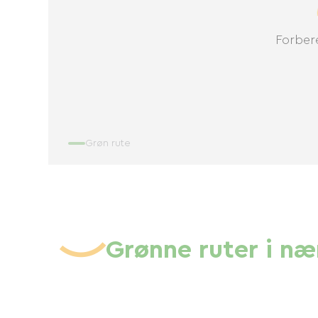
Forbere
Grøn rute
Grønne ruter i n