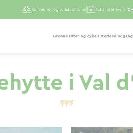
Kommuner og turistkontorer
Turismeerhverv
Grønne ruter og cykelruter
Med udgangs
ehytte i Val d