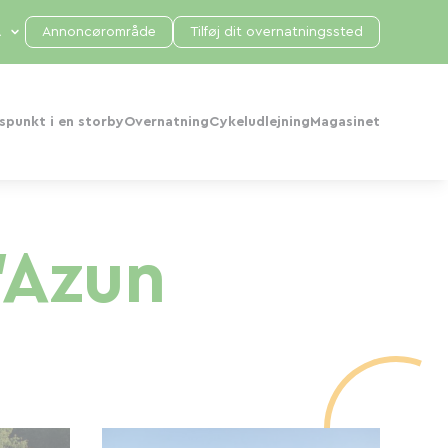
Annoncørområde
Tilføj dit overnatningssted
punkt i en storby
Overnatning
Cykeludlejning
Magasinet
'Azun