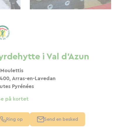
yrdehytte i Val d'Azun
 Moulettis
400, Arras-en-Lavedan
utes Pyrénées
Se på kortet
Ring op
Send en besked