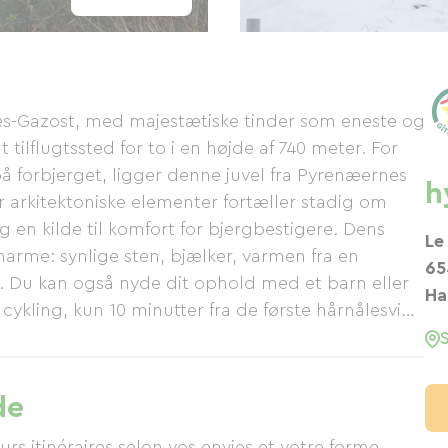
es-Gazost, med majestætiske tinder som eneste og
ilflugtssted for to i en højde af 740 meter. For
på forbjerget, ligger denne juvel fra Pyrenæernes
h
ar arkitektoniske elementer fortæller stadig om
g en kilde til komfort for bjergbestigere. Dens
Le
arme: synlige sten, bjælker, varmen fra en
65
u kan også nyde dit ophold med et barn eller
Ha
cykling, kun 10 minutter fra de første hårnålesving
o etager: stue/køkken med dobbelt sovesofa (140
e kanaler, Wi-Fi internetadgang, DVD-afspiller,
et, soveværelse på mezzanin (en dobbeltseng (140
de
lse med bruser i åben forbindelse med
g og turistafgift inkluderet. El- og brændevarme.
urs itinéraires selon vos envies et votre forme