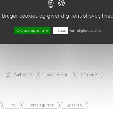
V)
bruger cookies og giver dig kontrol over, hvad 
OK, accepter alle
Tilpas
Fortrolighedspolitik
r
Barbecue
Have Lounge
Hårtørrer
Fire
Hotte aspirant
Køleskab