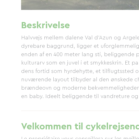
Beskrivelse
Halvvejs mellem dalene Val d'Azun og Argel
dyrebare baggrund, ligger et uforglemmeligt t
enden af ​​en 400 meter lang sti, beliggende 
kulturarv som en juvel i et smykkeskrin. Et p
dens fortid som hyrdehytte, et tilflugtssted o
nuværende layout tilbyder al den ønskede ch
brændeovn og moderne bekvemmeligheder. D
en baby. Ideelt beliggende til vandreture og 
i Aubisque- og Soulor-passene. Fordelt på t
cm), satellit-tv med franske og international
opvaskemaskine, lille køleskab, separat toil
Velkommen til cykelrejsen
cm) og en enkeltseng til et barn), badevære
soveværelset. Sengelinned inkluderet, forbru
Le propriétaire vous conseillera sur les meille