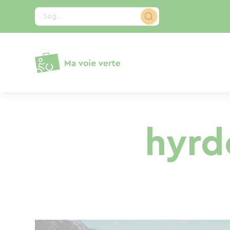
CCookie-styringspanel
Søg...
hyrd