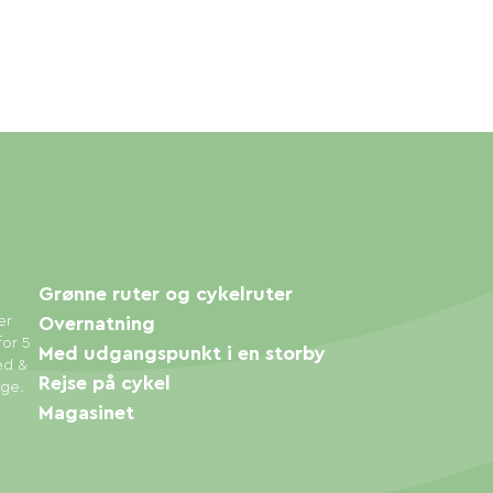
Grønne ruter og cykelruter
er
Overnatning
for 5
Med udgangspunkt i en storby
ed &
Rejse på cykel
øge.
Magasinet