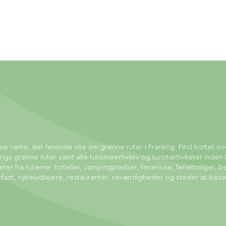
ie verte, det førende site om grønne ruter i Frankrig. Find kortet ov
rigs grønne ruter samt alle turismeerhverv og turistaktiviteter inden 
eter fra ruterne: hoteller, campingpladser, feriehuse, ferieboliger, b
fast, cykeludlejere, restauranter, seværdigheder og steder at bes