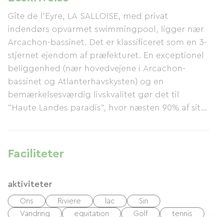
Gîte de l'Eyre, LA SALLOISE, med privat
indendørs opvarmet swimmingpool, ligger nær
Arcachon-bassinet. Det er klassificeret som en 3-
stjernet ejendom af præfekturet. En exceptionel
beliggenhed (nær hovedvejene i Arcachon-
bassinet og Atlanterhavskysten) og en
bemærkelsesværdig livskvalitet gør det til
"Haute Landes paradis", hvor næsten 90% af sit
land er dækket af skov. Du kan udforske vores
region, 50 km fra Bordeaux; 30 km fra Arcachon-
bassinet; 33 km fra Biscarrosse-søen og
Faciliteter
stranden; nær Bordeaux-vinmarkerne og den
regionale naturpark Landes de Gascogne. Oplev
aktiviteter
Landes-skoven, Eyre-floden (også kendt som
Petite Amazone) og et skovområde
Ons
Riviere
lac
Sin
gennemskåret af stier og mountainbike-stier,
Vandring
equitation
Golf
tennis