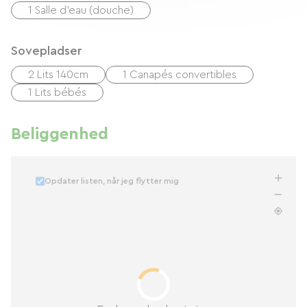
1 Salle d'eau (douche)
Sovepladser
2 Lits 140cm
1 Canapés convertibles
1 Lits bébés
Beliggenhed
Opdater listen, når jeg flytter mig