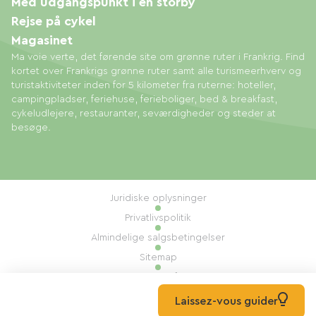
Med udgangspunkt i en storby
Rejse på cykel
Magasinet
Ma voie verte, det førende site om grønne ruter i Frankrig. Find
kortet over Frankrigs grønne ruter samt alle turismeerhverv og
turistaktiviteter inden for 5 kilometer fra ruterne: hoteller,
campingpladser, feriehuse, ferieboliger, bed & breakfast,
cykeludlejere, restauranter, seværdigheder og steder at
besøge.
Juridiske oplysninger
Privatlivspolitik
Almindelige salgsbetingelser
Sitemap
Administration af cookies
Udført af: Mill, Privas
Laissez-vous guider
© 2026 Ma Voie Verte Alle rettigheder forbeholdes