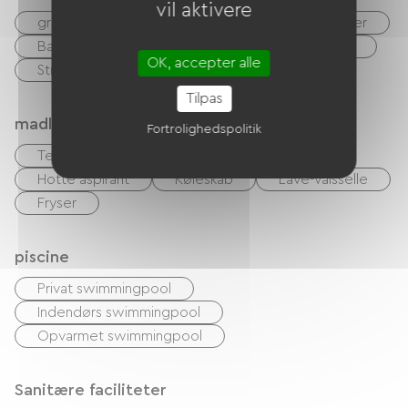
vil aktivere
gratis WIFI
TV
TNT
DVD afspiller
Barbecue
Have Lounge
Baby udstyr
OK, accepter alle
Strygeudstyr
Lav linge
Tilpas
madlavning
Fortrolighedspolitik
Tekøkken
Mikrobølgeovn
Fire
Hotte aspirant
Køleskab
Lave-vaisselle
Fryser
piscine
Privat swimmingpool
Indendørs swimmingpool
Opvarmet swimmingpool
Sanitære faciliteter