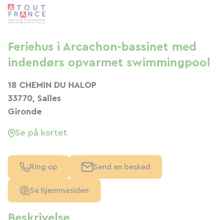
Feriehus i Arcachon-bassinet med
indendørs opvarmet swimmingpool
18 CHEMIN DU HALOP
33770, Salles
Gironde
Se på kortet
Ring op
Send en besked
Se hjemmesiden
Beskrivelse