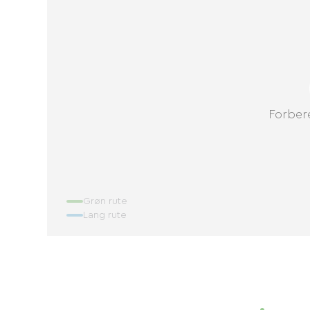
Forbere
Grøn rute
Lang rute