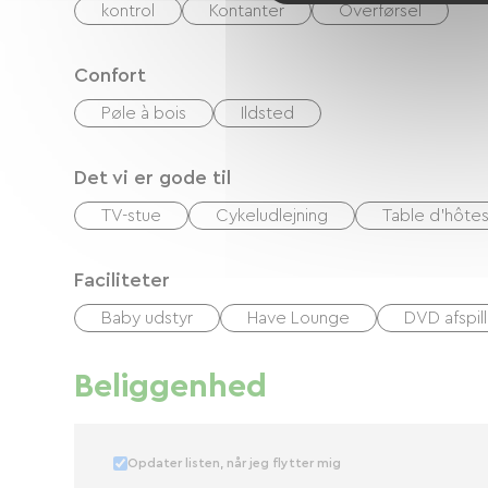
kontrol
Kontanter
Overførsel
Confort
Pøle à bois
Ildsted
Det vi er gode til
TV-stue
Cykeludlejning
Table d'hôte
Faciliteter
Baby udstyr
Have Lounge
DVD afspill
Beliggenhed
Opdater listen, når jeg flytter mig