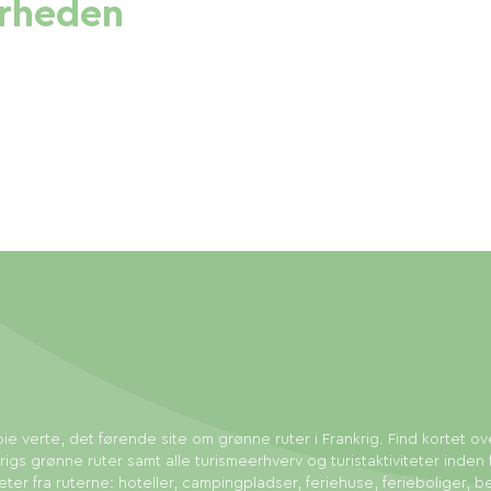
ærheden
ie verte, det førende site om grønne ruter i Frankrig. Find kortet ov
rigs grønne ruter samt alle turismeerhverv og turistaktiviteter inden 
eter fra ruterne: hoteller, campingpladser, feriehuse, ferieboliger, b