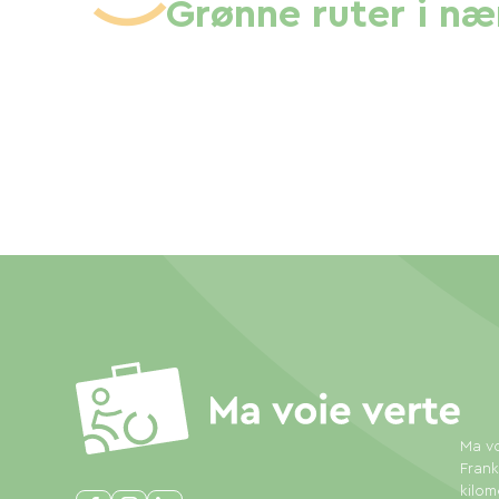
Grønne ruter i n
Ma vo
Frank
kilom