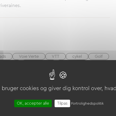
riveraines.
ads
Voie Verte
VTT
cykel
Golf
 langrend
Alpint skiløb
equitation
re
bruger cookies og giver dig kontrol over, hvad 
OK, accepter alle
Tilpas
Fortrolighedspolitik