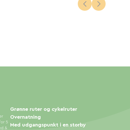
Grønne ruter og cykelruter
er
Overnatning
for 5
Med udgangspunkt i en storby
ed &