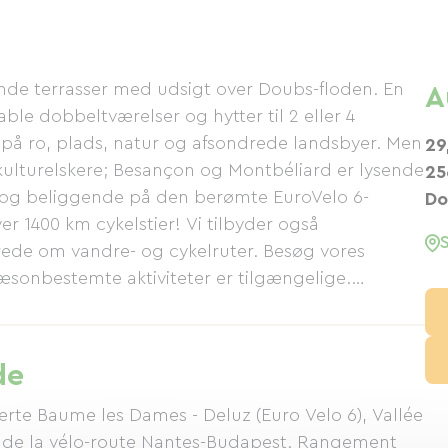
e terrasser med udsigt over Doubs-floden. En
A
le dobbeltværelser og hytter til 2 eller 4
s på ro, plads, natur og afsondrede landsbyer. Men
29
ulturelskere; Besançon og Montbéliard er lysende
25
og beliggende på den berømte EuroVelo 6-
Do
over 1400 km cykelstier! Vi tilbyder også
de om vandre- og cykelruter. Besøg vores
æsonbestemte aktiviteter er tilgængelige.
de
Verte Baume les Dames - Deluz (Euro Velo 6), Vallée
 de la vélo-route Nantes-Budapest. Rangement