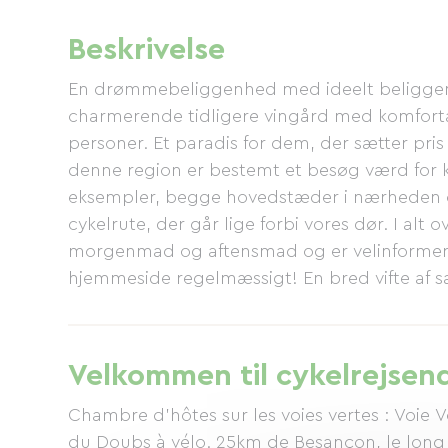
Beskrivelse
En drømmebeliggenhed med ideelt beliggend
charmerende tidligere vingård med komfortab
personer. Et paradis for dem, der sætter pri
denne region er bestemt et besøg værd for k
eksempler, begge hovedstæder i nærheden 
cykelrute, der går lige forbi vores dør. I alt 
morgenmad og aftensmad og er velinformere
hjemmeside regelmæssigt! En bred vifte af s
Lystfiskere: glem ikke jeres fiskestang!
Velkommen til cykelrejsen
Chambre d'hôtes sur les voies vertes : Voie 
du Doubs à vélo. 25km de Besançon, le long