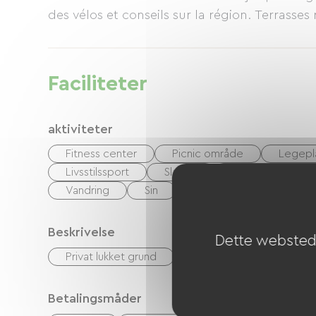
des vélos et conseils sur la région. Terrasses 
Faciliteter
aktiviteter
Fitness center
Picnic område
Legepl
Livsstilssport
Slæde
Nordisk skiløb /
Vandring
Sin
Krop af vand
Rivie
Beskrivelse
Dette websted 
Privat lukket grund
Terrasse
Betalingsmåder