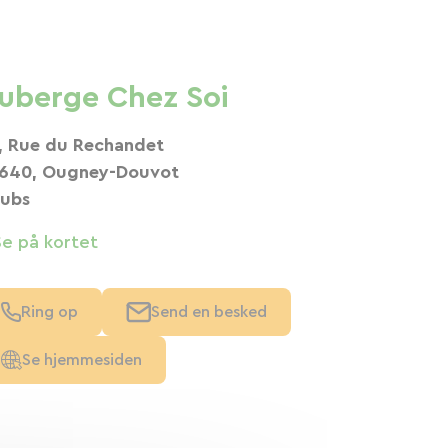
uberge Chez Soi
, Rue du Rechandet
640, Ougney-Douvot
ubs
Se på kortet
Ring op
Send en besked
Se hjemmesiden