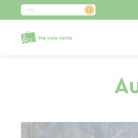
CCookie-styringspanel
Søg...
Au