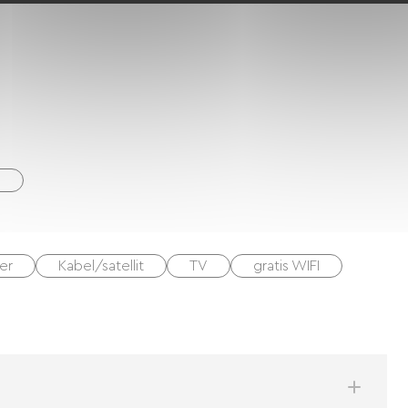
s
er
Kabel/satellit
TV
gratis WIFI