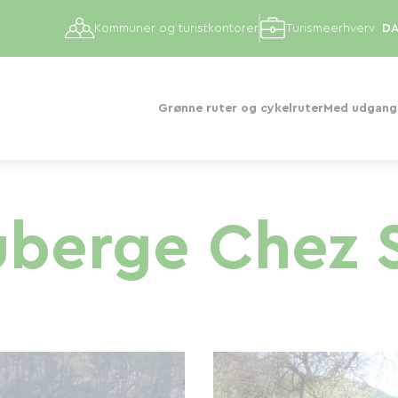
Kommuner og turistkontorer
Turismeerhverv
Grønne ruter og cykelruter
Med udgangs
berge Chez 