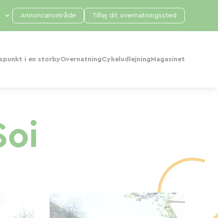
Annoncørområde
Tilføj dit overnatningssted
punkt i en storby
Overnatning
Cykeludlejning
Magasinet
Soi