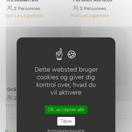
2 Personnes
2 Personnes
Voir Le Logement
Voir Le Logement
Dette websted bruger
cookies og giver dig
kontrol over, hvad du
Grå Sten
Vandgrøn
vil aktivere
2 Personnes
4 Personnes
Voir Le Logement
Voir Le Logement
OK, accepter alle
Tilpas
Fortrolighedspolitik