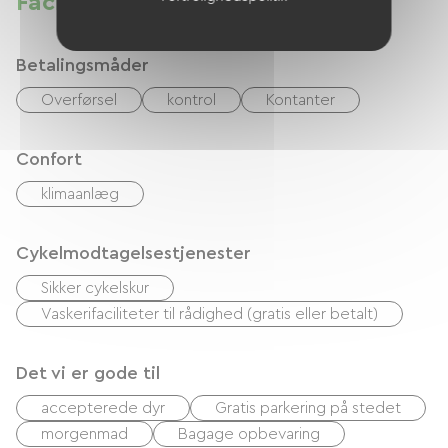
Faciliteter
Betalingsmåder
Overførsel
kontrol
Kontanter
Confort
klimaanlæg
Cykelmodtagelsestjenester
Sikker cykelskur
Vaskerifaciliteter til rådighed (gratis eller betalt)
Det vi er gode til
accepterede dyr
Gratis parkering på stedet
morgenmad
Bagage opbevaring