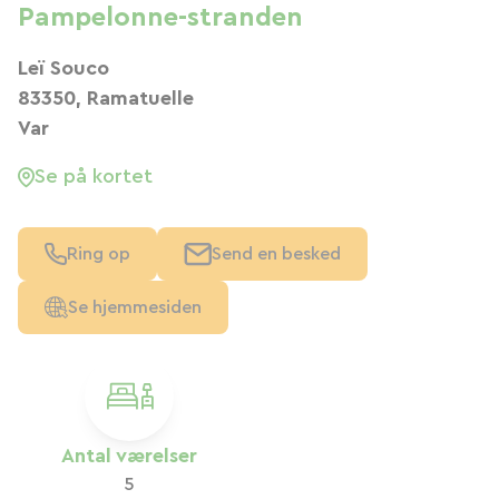
Pampelonne-stranden
Leï Souco
83350, Ramatuelle
Var
Se på kortet
Ring op
Send en besked
Se hjemmesiden
Antal værelser
5