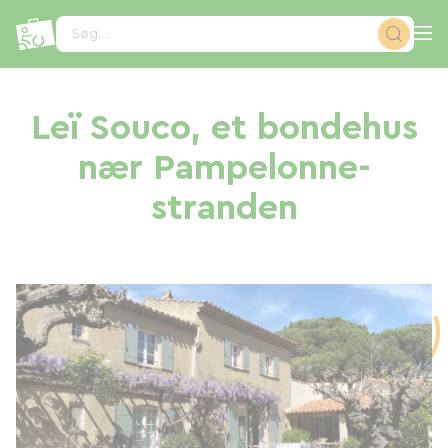
CCookie-styringspanel
Søg...
Leï Souco, et bondehus
nær Pampelonne-
stranden