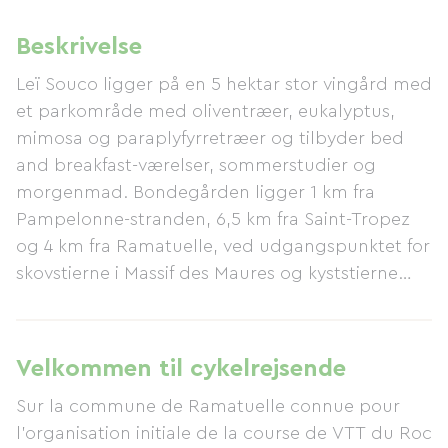
Beskrivelse
Leï Souco ligger på en 5 hektar stor vingård med
et parkområde med oliventræer, eukalyptus,
mimosa og paraplyfyrretræer og tilbyder bed
and breakfast-værelser, sommerstudier og
morgenmad. Bondegården ligger 1 km fra
Pampelonne-stranden, 6,5 km fra Saint-Tropez
og 4 km fra Ramatuelle, ved udgangspunktet for
skovstierne i Massif des Maures og kyststierne
mod Cap Camarat og Cap Taillat. Privat
parkering, cykelskur, tennisbane, swimmingpool
med soldæk, petanquebane, Wi-Fi og vaskeri er
Velkommen til cykelrejsende
tilgængelige for gæsterne. Ejendommen er fuldt
Sur la commune de Ramatuelle connue pour
indhegnet. Hvis du ønsker at spise på din private
l'organisation initiale de la course de VTT du Roc
terrasse under blåregnen, ligger et supermarked