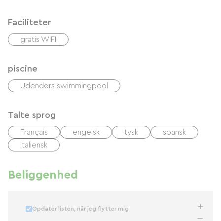
Faciliteter
gratis WIFI
piscine
Udendørs swimmingpool
Talte sprog
Français
engelsk
tysk
spansk
italiensk
Beliggenhed
Opdater listen, når jeg flytter mig