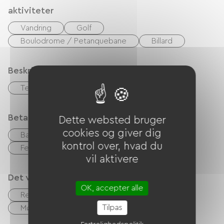
aktiviteter
Vandring
Golf
Boulodrome / Petanquebane
Billard
Beskrivelse
Terrasse
Garage
Betalingsmåder
Dette websted bruger
cookies og giver dig
Bank kort
Kontanter
kontrol over, hvad du
Feriekuponer (ANCV)
Overførsel
vil aktivere
Det vi er gode til
OK, accepter alle
Restaurant
Bar
accepterede dyr
Tilpas
Mødelokale