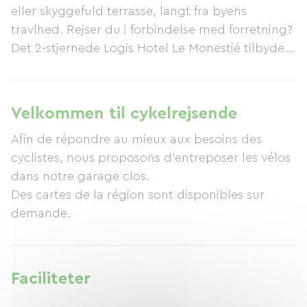
eller skyggefuld terrasse, langt fra byens
travlhed. Rejser du i forbindelse med forretning?
Det 2-stjernede Logis Hotel Le Monestié tilbyder
et afslappende ophold i kvalitetsindkvartering
med rummelige værelser med aircondition,
perfekt til en fredelig overnatning. Hotel Le
Velkommen til cykelrejsende
Monestié giver nem adgang til vores smukke
Afin de répondre au mieux aux besoins des
bagland, byen Pézenas, Canal du Midi og
cyclistes, nous proposons d'entreposer les vélos
Languedoc-strandene Valras-Plage, Portiragnes
dans notre garage clos.
og Cap d'Agde. Vores opmærksomme personale
Des cartes de la région sont disponibles sur
vil med glæde besvare eventuelle spørgsmål via
demande.
e-mail eller telefon for at hjælpe dig med at
planlægge dit ophold på vores hotel.
Faciliteter