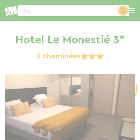
CCookie-styringspanel
Søg...
Hotel Le Monestié 3*
3 cheminées