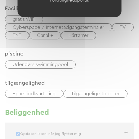
Fortrolighedspolitik
Faciliteter
gratis WIFI
Cyberspace / internetadgangsterminaler
TV
TNT
Canal +
Hårtørrer
piscine
Udendørs swimmingpool
tilgængelighed
Egnet indkvartering
Tilgængelige toiletter
Beliggenhed
Opdater listen, når jeg flytter mig