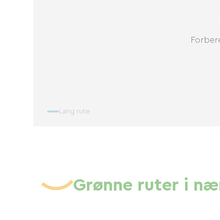
Forbere
Lang rute
Grønne ruter i n