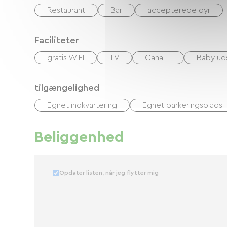
Restaurant
Bar
accepterede dyr
Faciliteter
gratis WIFI
TV
Canal +
Baby ud
tilgængelighed
Egnet indkvartering
Egnet parkeringsplads
Beliggenhed
Opdater listen, når jeg flytter mig