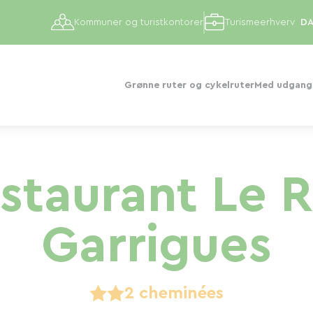
Kommuner og turistkontorer
Turismeerhverv
Grønne ruter og cykelruter
Med udgangs
staurant Le R
Garrigues
2 cheminées