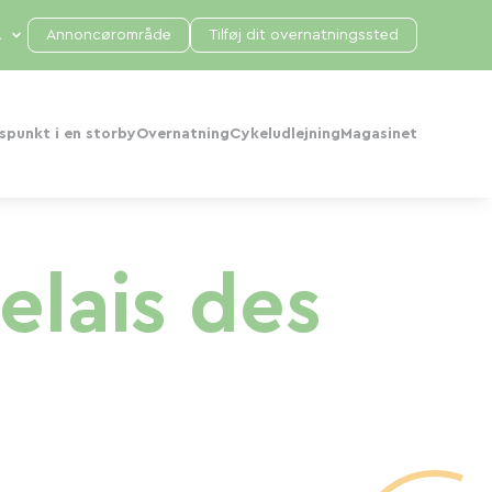
Annoncørområde
Tilføj dit overnatningssted
punkt i en storby
Overnatning
Cykeludlejning
Magasinet
elais des