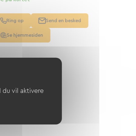
Ring op
Send en besked
Se hjemmesiden
du vil aktivere