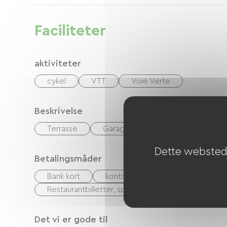
Faciliteter
aktiviteter
cykel
VTT
Voie Verte
Beskrivelse
Terrasse
Garage
Dette websted 
Betalingsmåder
Bank kort
kontrol
Kontanter
Fe
Restaurantbilletter, spisesteder, måltidsbilletter
Det vi er gode til