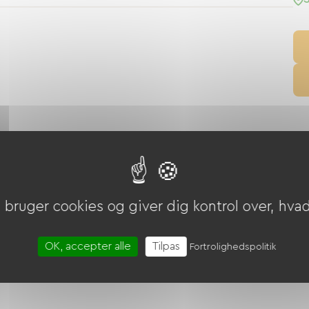
bruger cookies og giver dig kontrol over, hvad 
riekuponer (ANCV)
OK, accepter alle
Tilpas
Fortrolighedspolitik