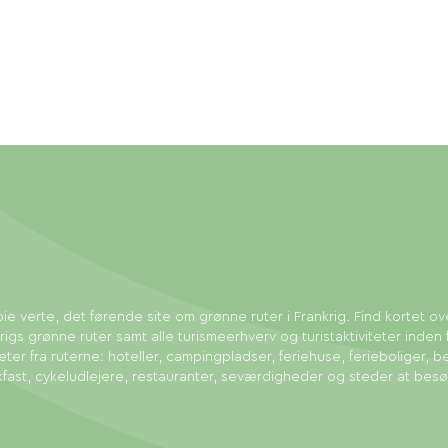
ie verte, det førende site om grønne ruter i Frankrig. Find kortet ov
rigs grønne ruter samt alle turismeerhverv og turistaktiviteter inden 
eter fra ruterne: hoteller, campingpladser, feriehuse, ferieboliger, b
fast, cykeludlejere, restauranter, seværdigheder og steder at bes