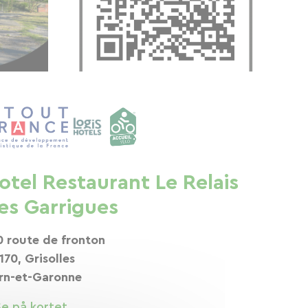
otel Restaurant Le Relais
es Garrigues
0 route de fronton
170, Grisolles
rn-et-Garonne
Se på kortet