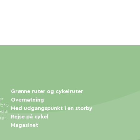
Grønne ruter og cykelruter
er
Overnatning
for 5
Med udgangspunkt i en storby
ed &
Rejse på cykel
øge.
Magasinet